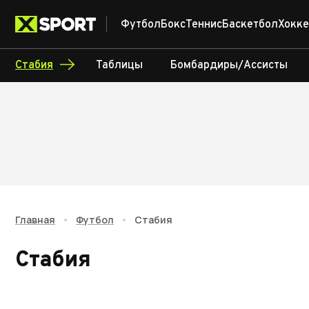
Футбол
Бокс
Теннис
Баскетбол
Хокке
Стабия
Таблицы
Бомбардиры/Ассисты
Главная
•
Футбол
•
Стабия
Стабия