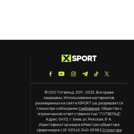
© ООО Тотвельд, 2011 - 2025. Все права
защищены. Использование материалов,
размещенных на сайте XSPORT.ua, разрешается
только при соблюдении
требований
. Общество с
ограниченной ответственностью "ТОТВЕЛЬД".
Адрес: 04112, г. Киев, ул. Рижская, 8-А.
Идентификатор медиа в Реестре субъектов в
сфере медиа: L10-00340, R40-05982
Структура