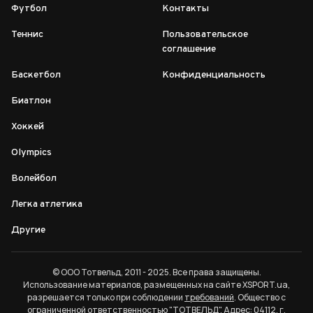
Футбол
Контакты
Теннис
Пользовательское
соглашение
Баскетбол
Конфиденциальность
Биатлон
Хоккей
Olympics
Волейбол
Легка атлетика
Другие
© ООО Тотвельд, 2011 - 2025. Все права защищены.
Использование материалов, размещенных на сайте XSPORT.ua,
разрешается только при соблюдении
требований
. Общество с
ограниченной ответственностью "ТОТВЕЛЬД". Адрес: 04112, г.