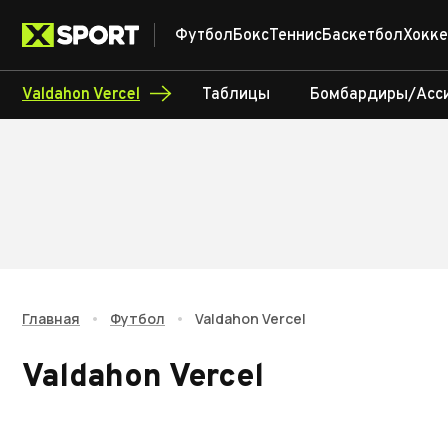
Футбол
Бокс
Теннис
Баскетбол
Хокке
Valdahon Vercel
Таблицы
Бомбардиры/Асс
Главная
•
Футбол
•
Valdahon Vercel
Valdahon Vercel