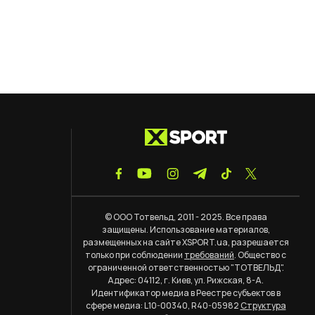
© ООО Тотвельд, 2011 - 2025. Все права
защищены. Использование материалов,
размещенных на сайте XSPORT.ua, разрешается
только при соблюдении
требований
. Общество с
ограниченной ответственностью "ТОТВЕЛЬД".
Адрес: 04112, г. Киев, ул. Рижская, 8-А.
Идентификатор медиа в Реестре субъектов в
сфере медиа: L10-00340, R40-05982
Структура