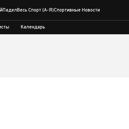
й
Падел
Весь Спорт (А-Я)
Спортивные Новости
исты
Календарь