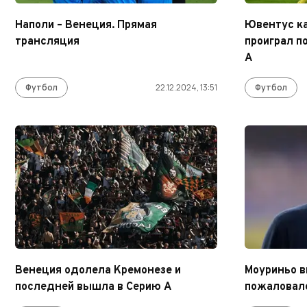
Наполи – Венеция. Прямая
Ювентус ка
трансляция
проиграл п
А
Футбол
22.12.2024, 13:51
Футбол
Венеция одолела Кремонезе и
Моуриньо в
последней вышла в Серию А
пожаловалс