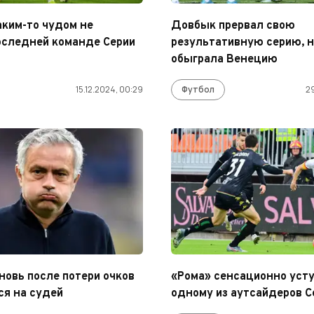
ким-то чудом не
Довбык прервал свою
оследней команде Серии
результативную серию, н
обыграла Венецию
15.12.2024, 00:29
Футбол
2
новь после потери очков
«Рома» сенсационно уст
я на судей
одному из аутсайдеров С