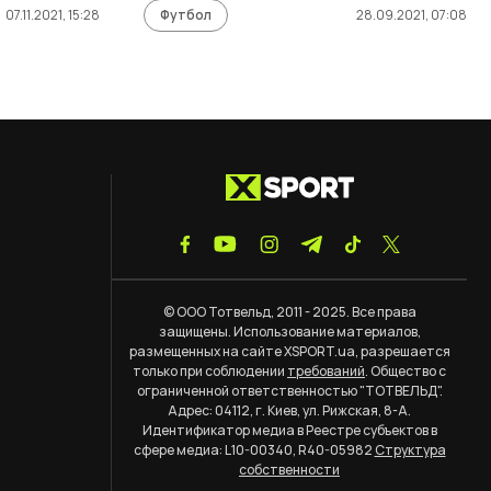
07.11.2021, 15:28
Футбол
28.09.2021, 07:08
© ООО Тотвельд, 2011 - 2025. Все права
защищены. Использование материалов,
размещенных на сайте XSPORT.ua, разрешается
только при соблюдении
требований
. Общество с
ограниченной ответственностью "ТОТВЕЛЬД".
Адрес: 04112, г. Киев, ул. Рижская, 8-А.
Идентификатор медиа в Реестре субъектов в
сфере медиа: L10-00340, R40-05982
Структура
собственности