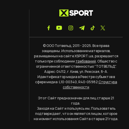
© ООО Тотвельд, 2011 - 2025. Все права
защищены. Использование материалов,
размещенных на сайте XSPORT.ua, разрешается
только при соблюдении
требований
. Общество с
ограниченной ответственностью "ТОТВЕЛЬД".
Адрес: 04112, г. Киев, ул. Рижская, 8-А.
Идентификатор медиа в Реестре субъектов в
сфере медиа: L10-00340, R40-05982
Структура
собственности
Этот Сайт предназначен для лиц старше 21
года.
Заходя на Сайт и пользуясь им, Пользователь
подтверждает, что он является лицом, которое
на момент использования Сайта старше 21 года.