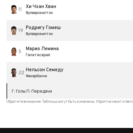
Хи Чхан Хван
11
Вулверхэмптон
Родригу Гомеш
19
Вулверхэмптон
Марио Лемина
5
Галатасарай
Нельсон Семеду
22
Фенербахче
Г
:
Голы
П
:
Передачи
Обратите внимание: Таблицы могут быть изменены. XSport не несет ответ