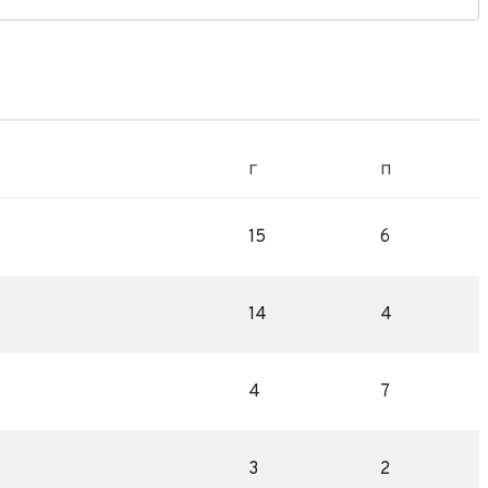
Г
П
15
6
14
4
4
7
3
2