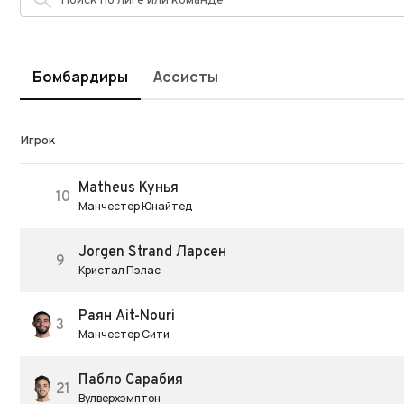
Бомбардиры
Ассисты
Игрок
Matheus Кунья
10
Манчестер Юнайтед
Jorgen Strand Ларсен
9
Кристал Пэлас
Раян Ait-Nouri
3
Манчестер Сити
Пабло Сарабия
21
Вулверхэмптон