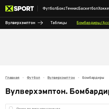
Футбол
Бокс
Теннис
Баскетбол
Хокке
Вулверхэмптон
Таблицы
Бомбардиры/Асс
Главная
•
Футбол
•
Вулверхэмптон
•
Бомбардиры
Вулверхэмптон
.
Бомбарди