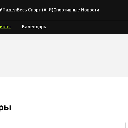
й
Падел
Весь Спорт (А-Я)
Спортивные Новости
исты
Календарь
ры