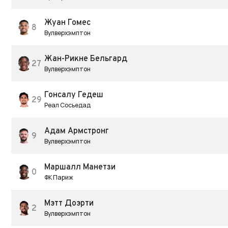
Жуан Гомес
8
Вулверхэмптон
Жан-Рикне Бельгард
27
Вулверхэмптон
Гонсалу Гедеш
29
Реал Сосьедад
Адам Армстронг
9
Вулверхэмптон
Маршалл Манетзи
0
ФК Париж
Мэтт Доэрти
2
Вулверхэмптон