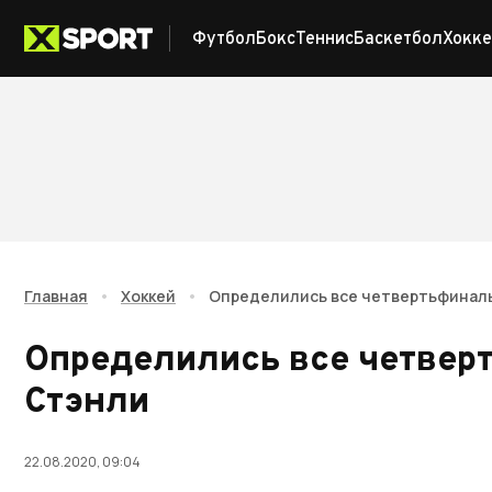
Футбол
Бокс
Теннис
Баскетбол
Хокке
Главная
•
Хоккей
•
Определились все четвертьфиналь
Определились все четвер
Стэнли
22.08.2020, 09:04