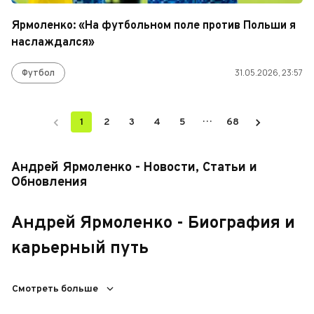
Ярмоленко: «На футбольном поле против Польши я
наслаждался»
Футбол
31.05.2026, 23:57
…
1
2
3
4
5
68
Андрей Ярмоленко - Новости, Статьи и
Обновления
Андрей Ярмоленко - Биография и
карьерный путь
Андрей Ярмоленко — украинский футболист, родился 23
Смотреть больше
октября 1989 года в Кировограде. Свою карьеру он начал в
футбольной школе «Звезда», а затем перешел в академию