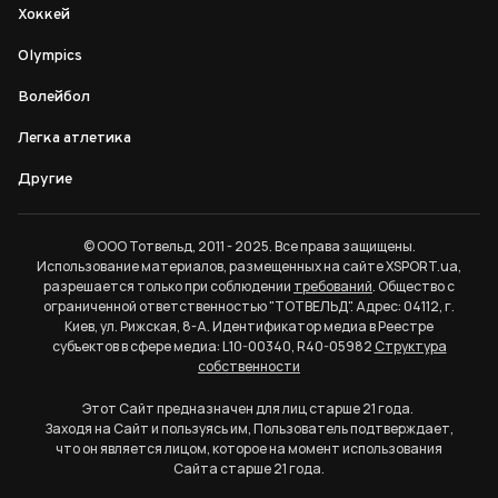
Хоккей
Olympics
Волейбол
Легка атлетика
Другие
© ООО Тотвельд, 2011 - 2025. Все права защищены.
Использование материалов, размещенных на сайте XSPORT.ua,
разрешается только при соблюдении
требований
. Общество с
ограниченной ответственностью "ТОТВЕЛЬД". Адрес: 04112, г.
Киев, ул. Рижская, 8-А. Идентификатор медиа в Реестре
субъектов в сфере медиа: L10-00340, R40-05982
Структура
собственности
Этот Сайт предназначен для лиц старше 21 года.
Заходя на Сайт и пользуясь им, Пользователь подтверждает,
что он является лицом, которое на момент использования
Сайта старше 21 года.