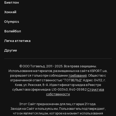
Биатлон
Хоккей
Olympics
Волейбол
Легка атлетика
Другие
© ООО Тотвельд, 2011 - 2025. Все права защищены.
Использование материалов, размещенных на сайте XSPORT.ua,
разрешается только при соблюдении
требований
. Общество с
ограниченной ответственностью "ТОТВЕЛЬД". Адрес: 04112, г.
Киев, ул. Рижская, 8-А. Идентификатор медиа в Реестре
субъектов в сфере медиа: L10-00340, R40-05982
Структура
собственности
Этот Сайт предназначен для лиц старше 21 года.
Заходя на Сайт и пользуясь им, Пользователь подтверждает,
что он является лицом, которое на момент использования