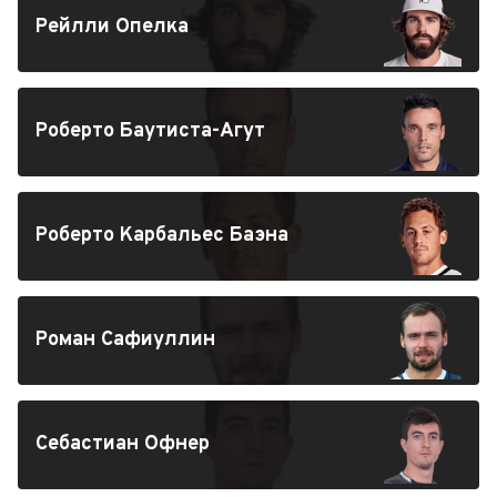
Рейлли Опелка
Роберто Баутиста-Агут
Роберто Карбальес Баэна
Роман Сафиуллин
Себастиан Офнер