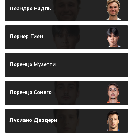
Леандро Ридль
Лернер Тиен
Лоренцо Музетти
Лоренцо Сонего
Лусиано Дардери