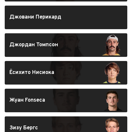
Джовани Перикард
Джордан Томпсон
Ёсихито Нисиока
Жуан Fonseca
Зизу Бергс