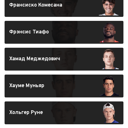
Франсиско Комесана
Фрэнсис Тиафо
Хамад Меджедович
Хауме Муньяр
Хольгер Руне