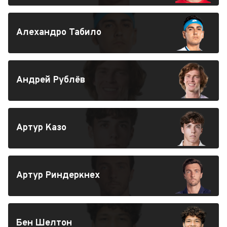
Алехандро Табило
Андрей Рублёв
Артур Казо
Артур Риндеркнех
Бен Шелтон