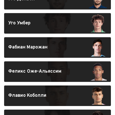
Уго Умбер
Фабиан Марожан
Феликс Оже-Альяссим
Флавио Коболли