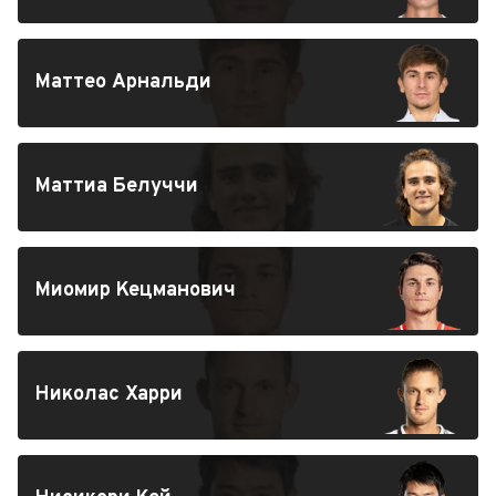
Маттео Арнальди
Маттиа Белуччи
Миомир Кецманович
Николас Харри