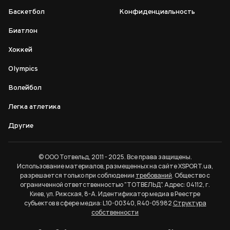
Баскетбол
Конфиденциальность
Биатлон
Хоккей
Olympics
Волейбол
Легка атлетика
Другие
© ООО Тотвельд, 2011 - 2025. Все права защищены.
Использование материалов, размещенных на сайте XSPORT.ua,
разрешается только при соблюдении
требований
. Общество с
ограниченной ответственностью "ТОТВЕЛЬД". Адрес: 04112, г.
Киев, ул. Рижская, 8-А. Идентификатор медиа в Реестре
субъектов в сфере медиа: L10-00340, R40-05982
Структура
собственности