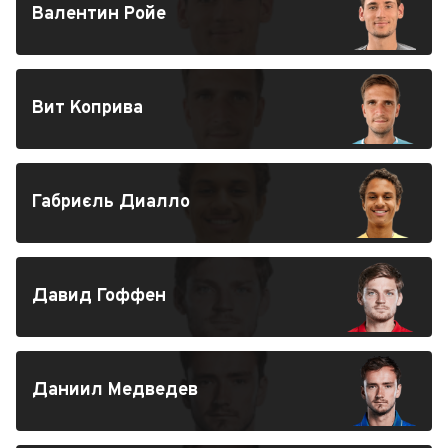
Валентин Ройе
Вит Коприва
Габриєль Диалло
Давид Гоффен
Даниил Медведев