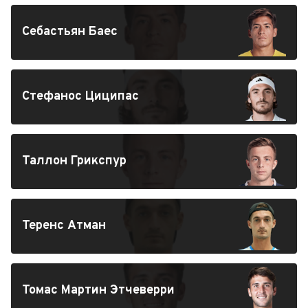
Себастьян Баес
Стефанос Циципас
Таллон Грикспур
Теренс Атман
Томас Мартин Этчеверри