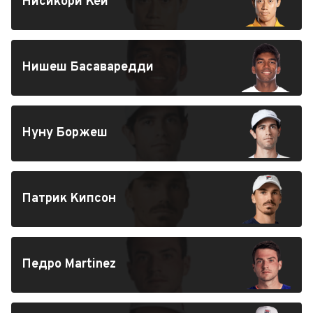
Нисикори Кей
Нишеш Басаваредди
Нуну Боржеш
Патрик Кипсон
Педро Martinez