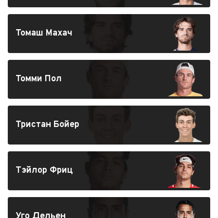
Томаш Махач
Томми Пол
Тристан Бойер
Тэйлор Фриц
Уго Дельен