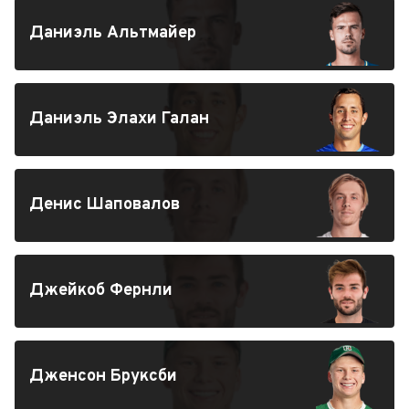
Даниэль Альтмайер
Даниэль Элахи Галан
Денис Шаповалов
Джейкоб Фернли
Дженсон Бруксби