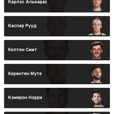
Карлос Алькарас
Каспер Рууд
Колтон Смит
Корентен Муте
Кэмерон Норри