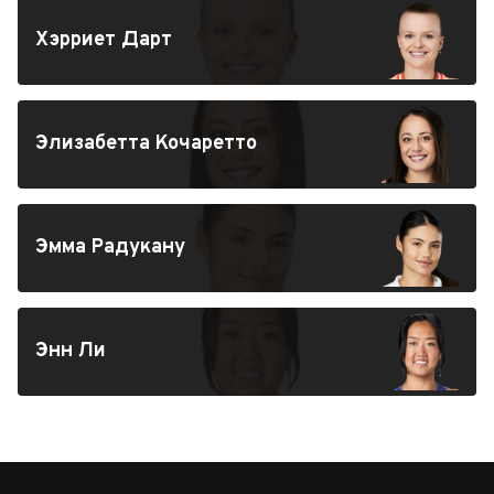
Хэрриет Дарт
Элизабетта Кочаретто
Эмма Радукану
Энн Ли