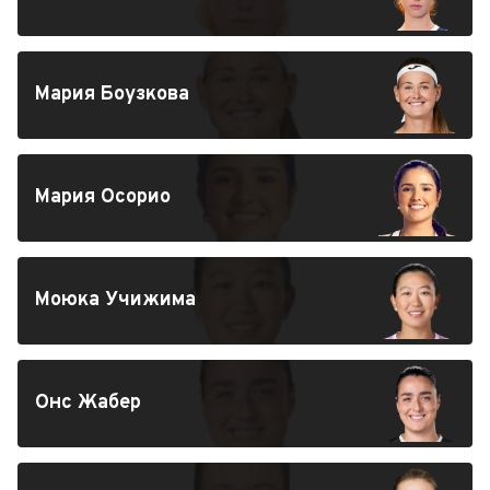
Мария Боузкова
Мария Осорио
Моюка Учижима
Онс Жабер