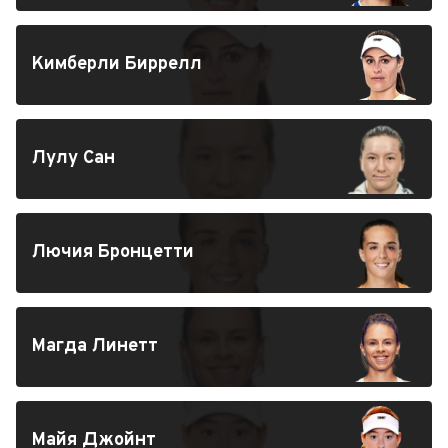
Кимберли Биррелл
Лулу Сан
Лючия Бронцетти
Магда Линетт
Майя Джойнт