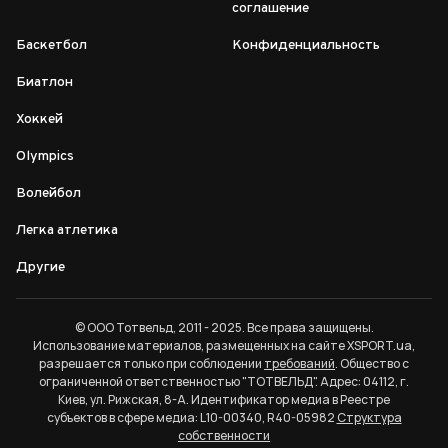
соглашение
Баскетбол
Конфиденциальность
Биатлон
Хоккей
Olympics
Волейбол
Легка атлетика
Другие
© ООО Тотвельд, 2011 - 2025. Все права защищены.
Использование материалов, размещенных на сайте XSPORT.ua,
разрешается только при соблюдении
требований
. Общество с
ограниченной ответственностью "ТОТВЕЛЬД". Адрес: 04112, г.
Киев, ул. Рижская, 8-А. Идентификатор медиа в Реестре
субъектов в сфере медиа: L10-00340, R40-05982
Структура
собственности