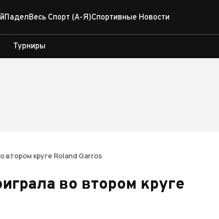
й
Падел
Весь Спорт (А-Я)
Спортивные Новости
Турниры
о втором круге Roland Garros
играла во втором круге