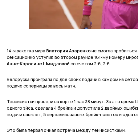
14-я ракетка мира
Виктория Азаренко
не смогла пробиться в
сенсационно уступив во втором раунде 161-му номеру миро
Анне-Каролине Шмидловой
со счетом 2:6, 2:6.
Белоруска проиграла по две своих подачи в каждом из сетов,
подаче соперницы за весь матч.
Теннисистки провели на корте 1 час 38 минут. За это время
одного эйса, сделала 4 брейка и допустила 2 двойных ошибки
подачи навылет, 5 нереализованных брейк-поинтов и одна ош
Это была первая очная встреча между теннисистками.