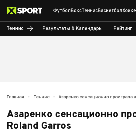
Футбол
Бокс
Теннис
Баскетбол
Хокке
Теннис
Результаты & Календарь
Рейтинг
Главная
•
Теннис
•
Азаренко сенсационно проиграла в
Азаренко сенсационно про
Roland Garros