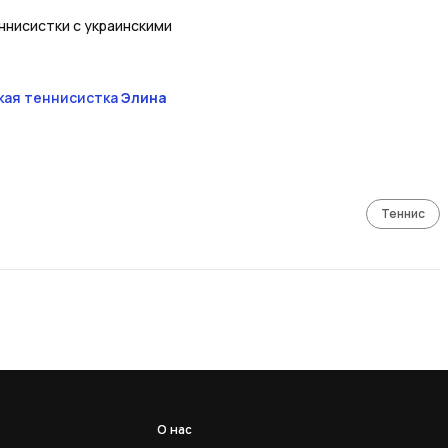
ннисистки с украинскими
кая теннисистка
Элина
Теннис
О нас