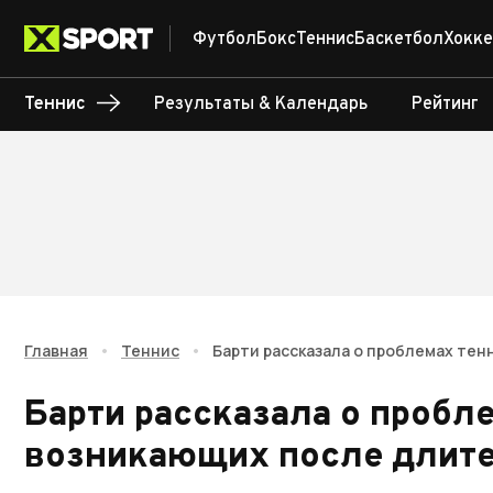
Футбол
Бокс
Теннис
Баскетбол
Хокке
Теннис
Результаты & Календарь
Рейтинг
Главная
•
Теннис
•
Барти рассказала о проблемах те
Барти рассказала о пробл
возникающих после длит