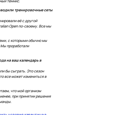
ный теннис.
роводили тренировочные сеты
нировали её с другой
ralian Open по-своему. Все мы
ами, с которыми обычно мы
. Мы проработали
ода на ваш календарь в
ели бы сыграть. Это сезон
то все может измениться в
таем, что мой организм
 менее, при принятии решения
оманды.
ить условия карантина в