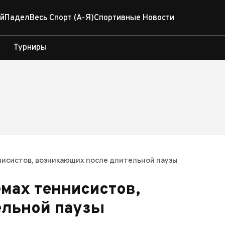
й
Падел
Весь Спорт (А-Я)
Спортивные Новости
Турниры
ннисистов, возникающих после длительной паузы
емах теннисистов,
ельной паузы