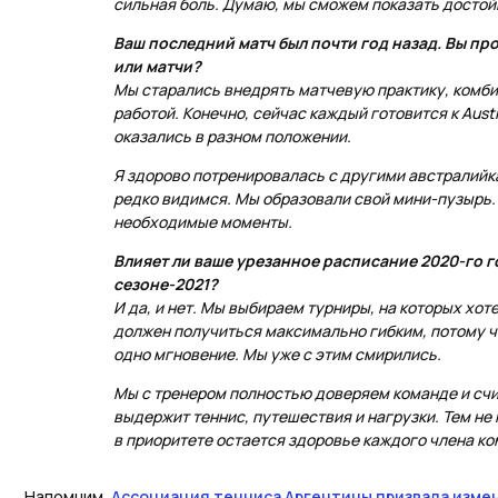
сильная боль. Думаю, мы сможем показать достой
Ваш последний матч был почти год назад. Вы п
или матчи?
Мы старались внедрять матчевую практику, комби
работой. Конечно, сейчас каждый готовится к Aust
оказались в разном положении.
Я здорово потренировалась с другими австралийк
редко видимся. Мы образовали свой мини-пузырь
необходимые моменты.
Влияет ли ваше урезанное расписание 2020-го г
сезоне-2021?
И да, и нет. Мы выбираем турниры, на которых хот
должен получиться максимально гибким, потому ч
одно мгновение. Мы уже с этим смирились.
Мы с тренером полностью доверяем команде и счи
выдержит теннис, путешествия и нагрузки. Тем не
в приоритете остается здоровье каждого члена к
Напомним,
Ассоциация тенниса Аргентины призвала измен