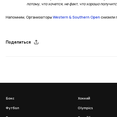
потому, что хочется, не факт, что хорошо получитс
Напомним, Организаторы
Western & Southern Open
снизили 
Поделиться
Бокс
Хоккей
Футбол
Olympics