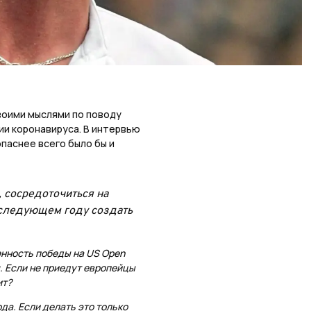
воими мыслями по поводу
ии коронавируса. В интервью
опаснее всего было бы и
 сосредоточиться на
 следующем году создать
енность победы на US Open
. Если не приедут европейцы
ит?
ода. Если делать это только