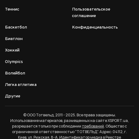
Теннис
Пользовательское
соглашение
Баскетбол
Конфиденциальность
Биатлон
Хоккей
Olympics
Волейбол
Легка атлетика
Другие
© ООО Тотвельд, 2011 - 2025. Все права защищены.
Использование материалов, размещенных на сайте XSPORT.ua,
разрешается только при соблюдении
требований
. Общество с
ограниченной ответственностью "ТОТВЕЛЬД". Адрес: 04112, г.
Киев, ул. Рижская, 8-А. Идентификатор медиа в Реестре