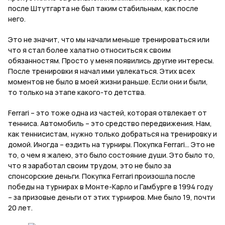
после Штутгарта не был таким стабильным, как после
него.
Это не значит, что мы начали меньше тренироваться или
что я стал более халатно относиться к своим
обязанностям. Просто у меня появились другие интересы.
После тренировки я начал ими увлекаться. Этих всех
моментов не было в моей жизни раньше. Если они и были,
то только на этапе какого-то детства.
Ferrari
– это тоже одна из частей, которая отвлекает от
тенниса. Автомобиль – это средство передвижения. Нам,
как теннисистам, нужно только добраться на тренировку и
домой. Иногда – ездить на турниры. Покупка
Ferrari
… Это не
то, о чем я жалею, это было состояние души. Это было то,
что я заработал своим трудом, это не было за
спонсорские деньги. Покупка
Ferrari
произошла после
победы на турнирах в Монте-Карло и Гамбурге в 1994 году
– за призовые деньги от этих турниров. Мне было 19, почти
20 лет.