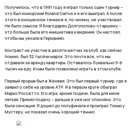
Получилось, что в 1991 году я играл только один турнир –
это был юниорский
Roland
Garros
и я его выиграл. А после
этого в юношеском теннисе я, по-моему, не участвовал.
Не было смысла. Я благодарен Долгополову-старшему –
это больше была его инициатива и видение. Он настоял,
чтобы мы уехали в Германию.
Контракт на участие в десяти матчах за клуб, как сейчас
помню, был 32 тысячи марок. Это почти все, что мы
отдавали за аренду квартиры. Оставалось буквально 5-6
тысяч на еду. И нам было позволено играть в этом клубе.
Первый прорыв был в Женеве. Это был первый турнир, где я
заявил о себе на уровне АТР. Я в первом круге обыграл
Марко Россетто. Его игра, кроме подачи, была для меня
легкая. Принял подачу – дальше я уже мог спокойно. Это
была сенсация. Я дошел до полуфинала и проиграл Томасу
Мустеру, но показал очень хороший теннис.