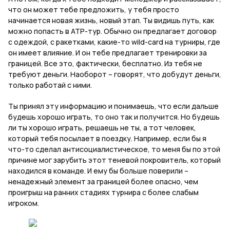
что он может тебе предложить, у тебя просто
начинается новая жизнь, новый этап. Ты видишь путь, как
можно попасть в АТР-тур. Обычно он предлагает договор
с одеждой, с ракетками, какие-то
wild
-
card
на турниры, где
он имеет влияние. И он тебе предлагает тренировки за
границей. Все это, фактически, бесплатно. Из тебя не
требуют деньги. Наоборот – говорят, что добудут деньги,
только работай с ними.
Ты принял эту информацию и понимаешь, что если дальше
будешь хорошо играть, то оно так и получится. Но будешь
ли ты хорошо играть, решаешь не ты, а тот человек,
который тебя посылает в поездку. Например, если бы я
что-то сделал антисоциалистическое, то меня бы по этой
причине мог зарубить этот теневой покровитель, который
находился в команде. И ему бы больше поверили –
ненадежный элемент за границей более опасно, чем
проигрыш на ранних стадиях турнира с более слабым
игроком.