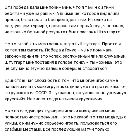
Эта победа дала мне понимание, что я там. Я с этими
ребятами уже на равных. А внимание, которое выделила
пресса, было просто беспрецедентным. И только на
следующем турнире, проиграв там первый круг, я осознал,
настолько большой результат был показан в Штутгарте.
Не то, чтобы ты мечтаешь выиграть Штутгарт. Просто я
хотел там сыграть. Победа в Генуе – мы не понимали,
закономерный ли это успех, заслуженный ли или случайный.
Штутгарт мне поставил в голове точку – ты можешь, это
не случайно. Нужно дальше совершенствоваться.
Единственная сложность в том, что многие игроки уже
начали изучать мою игру и выходили уже не против какого-
то русского из СССР. Я – украинец, но умышленно упомянул
«русский». Нас всех тогда называли «русскими».
Уже со следующих турниров игроки выходили на меня
полностью настроенными – это не какой-то там медведь с
улицы, с ним нужно серьезно играть, пользоваться его
слабыми местами. Все последующие матчи только