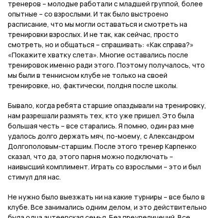
тренеров – молодые работали с младшей группой, более
опытные – со взрослыми. И так было выстроено
расписание, что мы могли оставаться и смотреть на
тренировки взрослых. И не так, как сейчас, просто
смотреть, но и общаться – спрашивать: «Как справа?»
«Покажите хватку слета». Многие оставались после
тренировок именно ради этого. Поэтому получалось, что
мы были в теннисном клубе не только на своей
тренировке, но, фактически, полдня после школы.
Бывало, когда ребята старшие опаздывали на тренировку,
нам разрешали размять тех, кто уже пришел. Это была
большая честь – все старались. Я помню, один раз мне
удалось долго держать мяч, по-моему, с Александром
Долгополовым-старшим. После этого тренер Карпенко
сказал, что да, этого парня можно подключать –
наивысший комплимент. Играть со взрослыми – это и был
стимул для нас.
Не нужно было выезжать ни на какие турниры – все было в
клубе. Все занимались одним делом, и это действительно
была одна антеевская семья. Без преувеличений. Все