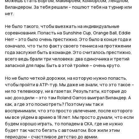
можешь стать Боргом, Макинроем, Коннорсом, Лендлом,
Виландером. За тебя решали – пошлют тебя на турнир или
нет.
Не было такого, чтобы выезжать на индивидуальные
соревнования. Попасть на
Sunshine
Cup
,
Orange
Ball
,
Eddie
Herr
– это было очень престижно. Это было в конце года и
означало, что ты по факту своего тенниса на протяжении
года заслужил быть в команде. Это считалось престижно,
всего ведь брали три человека: два одиночника и третий
запасной для пары. Быть в этой тройке – очень круто.
Но не было четкой дорожки, на которую нужно попасть,
чтобы пройти в АТР-тур. Мы даже не знали, что это такое –
ни по телевизору, ни в газетах. Результаты, которые до
нас доходили – это там
Roland
Garros
выиграл Виландер. А
как, а где это посмотреть? Поэтому мы так и
воспринимали, что это просто увлечение, после которого
мы все уйдем в армию в 18 лет. Мы просто думали, что если
будем хорошо играть, то попадем в СКА, где не нужно
будет так часто бегать с автоматом. Все жили этим
периодом – счастливое детство до армии.