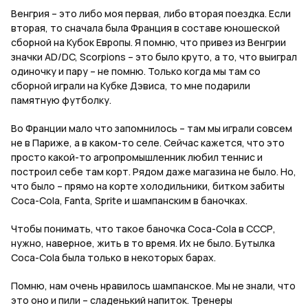
Венгрия – это либо моя первая, либо вторая поездка. Если
вторая, то сначала была Франция в составе юношеской
сборной на Кубок Европы. Я помню, что привез из Венгрии
значки
AD
/
DC
,
Scorpions
– это было круто, а то, что выиграл
одиночку и пару – не помню. Только когда мы там со
сборной играли на Кубке Дэвиса, то мне подарили
памятную футболку.
Во Франции мало что запомнилось – там мы играли совсем
не в Париже, а в каком-то селе. Сейчас кажется, что это
просто какой-то агропромышленник любил теннис и
построил себе там корт. Рядом даже магазина не было. Но,
что было – прямо на корте холодильники, битком забиты
Coca
-
Cola
,
Fanta
,
Sprite
и шампанским в баночках.
Чтобы понимать, что такое баночка
Coca
-
Cola
в СССР,
нужно, наверное, жить в то время. Их не было. Бутылка
Coca
-
Cola
была только в некоторых барах.
Помню, нам очень нравилось шампанское. Мы не знали, что
это оно и пили – сладенький напиток. Тренеры