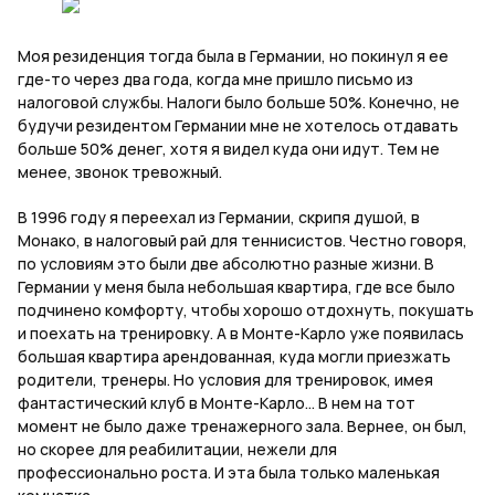
Моя резиденция тогда была в Германии, но покинул я ее
где-то через два года, когда мне пришло письмо из
налоговой службы. Налоги было больше 50%. Конечно, не
будучи резидентом Германии мне не хотелось отдавать
больше 50% денег, хотя я видел куда они идут. Тем не
менее, звонок тревожный.
В 1996 году я переехал из Германии, скрипя душой, в
Монако, в налоговый рай для теннисистов. Честно говоря,
по условиям это были две абсолютно разные жизни. В
Германии у меня была небольшая квартира, где все было
подчинено комфорту, чтобы хорошо отдохнуть, покушать
и поехать на тренировку. А в Монте-Карло уже появилась
большая квартира арендованная, куда могли приезжать
родители, тренеры. Но условия для тренировок, имея
фантастический клуб в Монте-Карло… В нем на тот
момент не было даже тренажерного зала. Вернее, он был,
но скорее для реабилитации, нежели для
профессионально роста. И эта была только маленькая