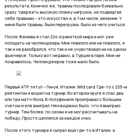
результата. Конечно же, травмы последовали буквально
сразу. Удержать высокую планку нагрузок, не подвергая
себя травмам – это искусство и, в том числе, везение. У
меня были травмы, были перегрузки, было из чего учиться.
После Женевы я стал 224-й ракеткой мира и мог уже
попадать на челленджеры. Мне повезло или не повезло, я
так и не разобрался, что так и не учувствовал ни на одном
фьючерсе. Только вот недавно, в Турции в паре. Мне не
понравилось. Челленджеров тоже мало было.
Первый АТР титул – Генуя, Италия.
Wild
card
. Где-то с 225-м
рейтингом я вошел на турнир. Во втором круге я спас два
или три матч-бола. В полуфинале проигрывал с большим
счетом и еле выиграл. Неожиданно было, что я выиграю
турнир. Тем более, по силам я не мог рассчитывать на
победу. Просто цеплялся за каждое очко.
После этого турнира я сыграл еще где-то в Италии, а