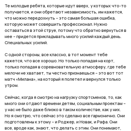
Те молодые ребята, которые идут вверх, у которых что-то
получается, и они обретают независимость, им кажется,
что можно передохнуть – это самая большая ошибка,
которую может совершить профессионал. Нужно
оставаться в этой струе, потому что обратно вернуться в
нее – придется прикладывать много усилий каждый день.
Специальных усилий.
С одной стороны, все классно, в тот момент тебе
кажется, что все хорошо. Но только попадая на корт,
только попадая в соревновательную атмосферу, где тебе
мелочи не хватает, ты честно признаешься – это вот тот
матч «Милана», на который я полетел и вернулся только
утром.
Сейчас, когда я смотрю на нагрузку спортсменов, то, как
много они отдают времени детям, социальным проектам –
у нас не было даже близко в таком количестве, как у них.
Но я смотрю, что сейчас это сделано все гармонично. Они
подготовлены к этому – и Роджер, и Новак, и Рафа. Они
все, вроде как, знают, что делать с этим. Они понимают,