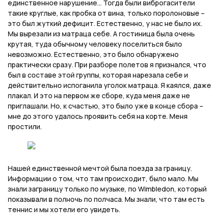
единственное нарушение… Тогда были виброгасители
такие круглые, как пробка от вина, только поролоновые –
это был жуткий дефицит. Естественно, у нас не было их.
Мы вырезали из матраца себе. А гостиница была очень
крутая, туда обычному человеку поселиться было
невозможно. Естественно, это было обнаружено
практически сразу. При разборе полетов я признался, что
был в составе этой группы, которая нарезала себе и
действительно испоганила уголок матраца. Я каялся, даже
плакал. И это на первом же сборе, куда меня даже не
приглашали. Но, к счастью, это было уже в конце сбора –
мне до этого удалось проявить себя на корте. Меня
простили.
Нашей единственной мечтой была поезда за границу.
Информации о том, что там происходит, было мало. Мы
знали заграницу только по музыке, по
Wimbledon
, который
показывали в полночь по полчаса. Мы знали, что там есть
теннис и мы хотели его увидеть.