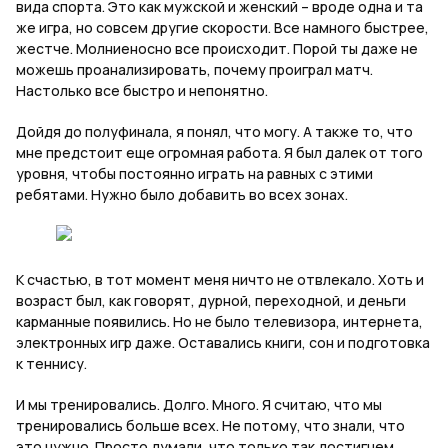
вида спорта. Это как мужской и женский – вроде одна и та
же игра, но совсем другие скорости. Все намного быстрее,
жестче. Молниеносно все происходит. Порой ты даже не
можешь проанализировать, почему проиграл матч.
Настолько все быстро и непонятно.
Дойдя до полуфинала, я понял, что могу. А также то, что
мне предстоит еще огромная работа. Я был далек от того
уровня, чтобы постоянно играть на равных с этими
ребятами. Нужно было добавить во всех зонах.
К счастью, в тот момент меня ничто не отвлекало. Хоть и
возраст был, как говорят, дурной, переходной, и деньги
карманные появились. Но не было телевизора, интернета,
электронных игр даже. Оставались книги, сон и подготовка
к теннису.
И мы тренировались. Долго. Много. Я считаю, что мы
тренировались больше всех. Не потому, что знали, что
это нужно. Просто думали, что только так достигнем