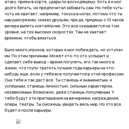
атаку, прием в корте, удары по восходящему. Хоть я и мог
долго бегать, но предпочитал забивать сам. Но тебе чуть-
чуть не хватает, например, тонуса в ногах, потому что ты
нарушил режим, сказал друзьям, при да, придешь с 10 часов
вечера выпить коктейльчик. Это все сказывается на том
уровне, на тех высоких скоростях. Там не хватает
времени, чтобы вязаться.
Было много игроков, которых я мог побеждать, но уступал
им. По этим причинам. Может кто-то это услышит и
сделает себе вывод – время погулять, его так много в
жизни, что глупо тратить лучшие годы карьеры на что-
нибудь еще, если у тебя все получается в этой профессии.
Она тебе и так даст все. Ты станешь и знаменитым, и
успешным, станешь личностью, сильным характером,
независимым. Возможно, даже станешь популярным. У
тебя будут эти приглашения на вечеринки, награждения,
оперы, театры. Ты сможешь увидеть весь мир. Но это все
будет и после карьеры.