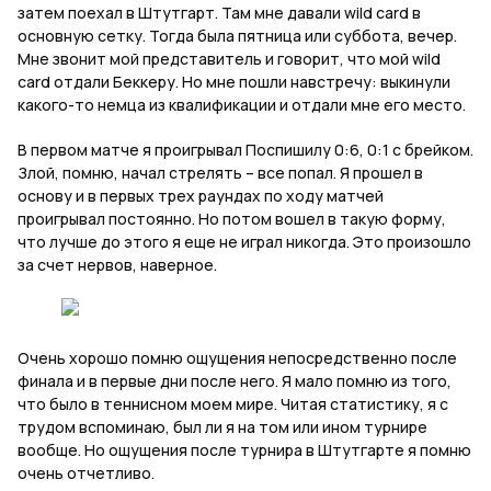
затем поехал в Штутгарт. Там мне давали
wild
card
в
основную сетку. Тогда была пятница или суббота, вечер.
Мне звонит мой представитель и говорит, что мой
wild
card
отдали Беккеру. Но мне пошли навстречу: выкинули
какого-то немца из квалификации и отдали мне его место.
В первом матче я проигрывал Поспишилу 0:6, 0:1 с брейком.
Злой, помню, начал стрелять – все попал. Я прошел в
основу и в первых трех раундах по ходу матчей
проигрывал постоянно. Но потом вошел в такую форму,
что лучше до этого я еще не играл никогда. Это произошло
за счет нервов, наверное.
Очень хорошо помню ощущения непосредственно после
финала и в первые дни после него. Я мало помню из того,
что было в теннисном моем мире. Читая статистику, я с
трудом вспоминаю, был ли я на том или ином турнире
вообще. Но ощущения после турнира в Штутгарте я помню
очень отчетливо.