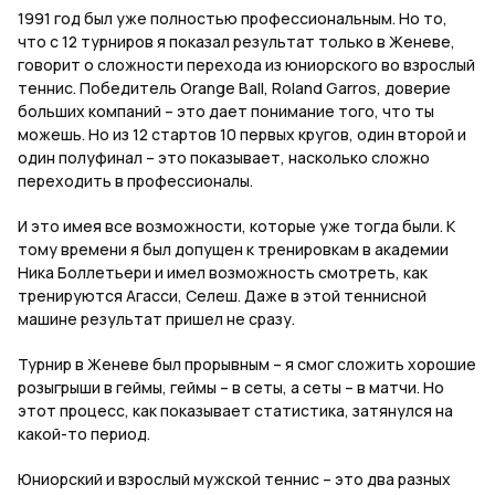
1991 год был уже полностью профессиональным. Но то,
что с 12 турниров я показал результат только в Женеве,
говорит о сложности перехода из юниорского во взрослый
теннис. Победитель
Orange
Ball
,
Roland
Garros
, доверие
больших компаний – это дает понимание того, что ты
можешь. Но из 12 стартов 10 первых кругов, один второй и
один полуфинал – это показывает, насколько сложно
переходить в профессионалы.
И это имея все возможности, которые уже тогда были. К
тому времени я был допущен к тренировкам в академии
Ника Боллетьери и имел возможность смотреть, как
тренируются Агасси, Селеш. Даже в этой теннисной
машине результат пришел не сразу.
Турнир в Женеве был прорывным – я смог сложить хорошие
розыгрыши в геймы, геймы – в сеты, а сеты – в матчи. Но
этот процесс, как показывает статистика, затянулся на
какой-то период.
Юниорский и взрослый мужской теннис – это два разных