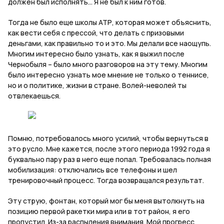
должен был исполнять… Я не был к ним готов.
Тогда не было еще школы АТР, которая может объяснить,
как вести себя с прессой, что делать с призовыми
деньгами, как правильно то и это. Мы делали все наощупь.
Многим интересно было узнать, как я выжил после
Чернобыля – было много разговоров на эту тему. Многим
было интересно узнать мое мнение не только о теннисе,
но и о политике, жизни в стране. Волей-неволей ты
отвлекаешься.
Помню, потребовалось много усилий, чтобы вернуться в
это русло. Мне кажется, после этого периода 1992 года я
буквально пару раз в него еще попал. Требовалась полная
мобилизация: отключались все телефоны и шел
тренировочный процесс. Тогда возвращался результат.
Эту струю, фонтан, который мог бы меня вытолкнуть на
позицию первой ракетки мира или в тот район, я его
пропустил. Из-за распыления внимания. Мой прогресс