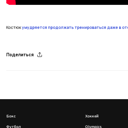
Костюк
умудряется продолжать тренироваться даже в от
Поделиться
Бокс
Хоккей
Футбол
Olympics