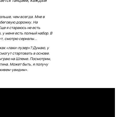
мается танцами, каждый
ольше, чем всегда. Мне в
 беговую дорожку. На
Еще я стараюсь не есть
 у меня есть полный набор. В
т, смотрю сериалы...
 как «лаки-лузер»? Думаю, у
смогут стартовать в основе.
сыграю на Шлеме. Посмотрим,
нтина. Может быть, я получу
оживем-увидим».