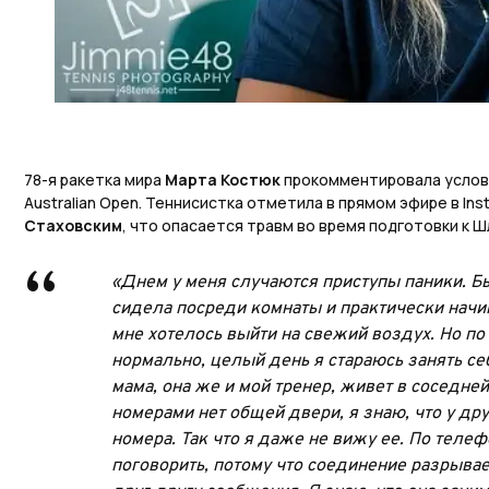
78-я ракетка мира
Марта Костюк
прокомментировала услов
Australian Open. Теннисистка отметила в прямом эфире в Ins
Стаховским
, что опасается травм во время подготовки к Ш
«Днем у меня случаются приступы паники. Бы
сидела посреди комнаты и практически начин
мне хотелось выйти на свежий воздух. Но по
нормально, целый день я стараюсь занять се
мама, она же и мой тренер, живет в соседн
номерами нет общей двери, я знаю, что у др
номера. Так что я даже не вижу ее. По телеф
поговорить, потому что соединение разрыва