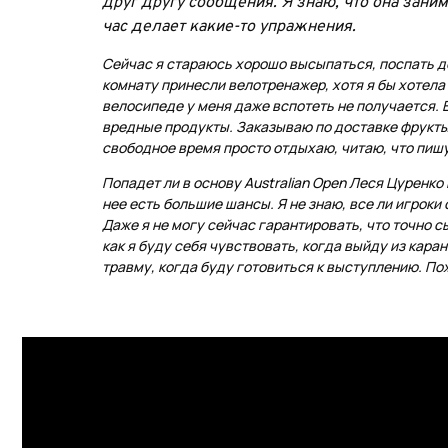
друг другу сообщения. Я знаю, что она зани
час делает какие-то упражнения.
Сейчас я стараюсь хорошо высыпаться, поспать д
комнату принесли велотренажер, хотя я бы хотела
велосипеде у меня даже вспотеть не получается. 
вредные продукты. Заказываю по доставке фрукты,
свободное время просто отдыхаю, читаю, что пишу
Попадет ли в основу Australian Open Леся Цуренко
нее есть большие шансы. Я не знаю, все ли игроки 
Даже я не могу сейчас гарантировать, что точно 
как я буду себя чувствовать, когда выйду из кара
травму, когда буду готовиться к выступлению. П