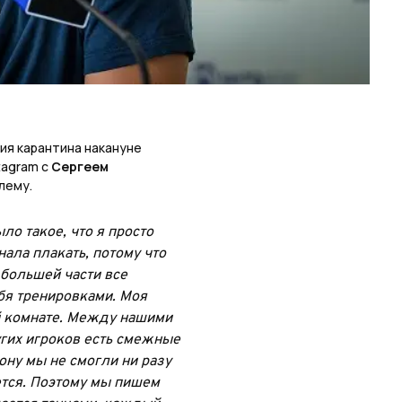
ия карантина накануне
tagram с
Сергеем
лему.
ло такое, что я просто
ала плакать, потому что
 большей части все
бя тренировками. Моя
ей комнате. Между нашими
угих игроков есть смежные
ону мы не смогли ни разу
ется. Поэтому мы пишем