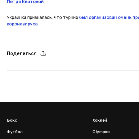
Петре Квитовой
.
Украинка призналась, что турнир
был организован очень пр
коронавируса
.
Поделиться
Бокс
Хоккей
Футбол
Olympics