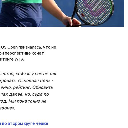
 US Open призналась, что не
ной перспективе хочет
ейтинге WTA.
стно, сейчас у нас не так
ировать. Основная цель -
венно, рейтинг. Обновить
так далее, но, судя по
год. Мы пока точно не
езоне».
 во втором круге чешке