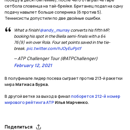
сетбола словенца на тай-брейке. Британец подал на одну
подачу навылет больше соперника (6 против 5).
Теннисисты допустили по две двойные ошибки.
What a finish!
@andy_murray
converts his fifth MP,
booking his spot in the Biella semi-finals with a 64
76(9) win over Rola. Four set points saved in the tie-
break.
pic.twitter.com/hJOyEuPptf
— ATP Challenger Tour (@ATPChallenger)
February 12, 2021
В полуфинале лидер посева сыграет против 213-й ракетки
мира
Матиаса Бурка.
В другой ветке за выход в финал
поборется 212-й номер
мирового рейтинга АТР
Илья Марченко.
Поделиться