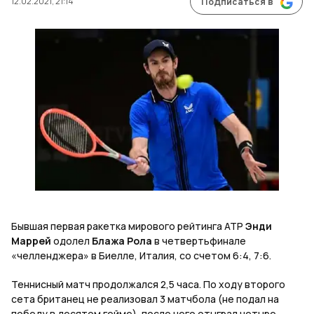
12.02.2021, 21:14
Подписаться в
Бывшая первая ракетка мирового рейтинга АТР
Энди
Маррей
одолел
Блажа Рола
в четвертьфинале
«челленджера» в Биелле, Италия, со счетом 6:4, 7:6.
Теннисный матч продолжался 2,5 часа. По ходу второго
сета британец не реализовал 3 матчбола (не подал на
победу в десятом гейме), после чего отыграл четыре