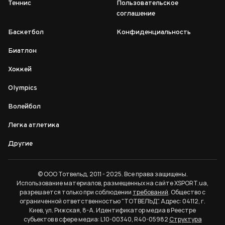
Теннис
Пользовательское
соглашение
Баскетбол
Конфиденциальность
Биатлон
Хоккей
Olympics
Волейбол
Легка атлетика
Другие
© ООО Тотвельд, 2011 - 2025. Все права защищены.
Использование материалов, размещенных на сайте XSPORT.ua,
разрешается только при соблюдении
требований
. Общество с
ограниченной ответственностью "ТОТВЕЛЬД". Адрес: 04112, г.
Киев, ул. Рижская, 8-А. Идентификатор медиа в Реестре
субъектов в сфере медиа: L10-00340, R40-05982
Структура