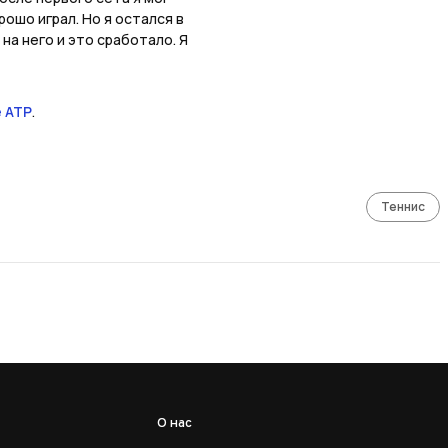
ошо играл. Но я остался в
 на него и это сработало. Я
 АТР
.
Теннис
О нас