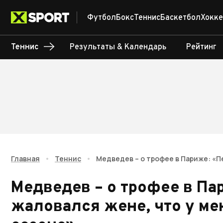
Футбол
Бокс
Теннис
Баскетбол
Хокке
Теннис
Результаты & Календарь
Рейтинг
Главная
•
Теннис
•
Медведев – о трофее в Париже: «П
Медведев – о трофее в Па
жаловался жене, что у ме