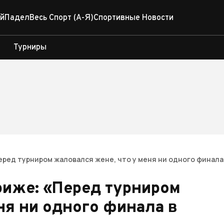
й
Падел
Весь Спорт (А-Я)
Спортивные Новости
Турниры
еред турниром жаловался жене, что у меня ни одного финала
риже: «Перед турниром
ня ни одного финала в