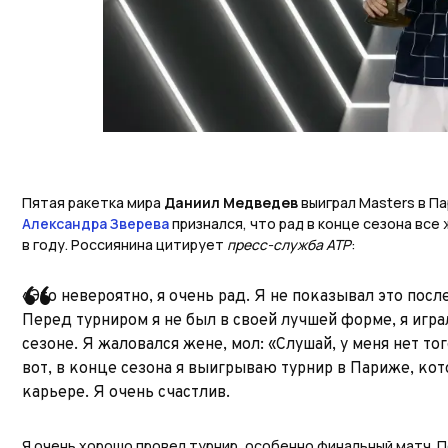
Пятая ракетка мира
Даниил Медведев
выиграл
Masters
в Па
Александра Зверева
признался, что рад в конце сезона все
в году. Россиянина цитирует
пресс-служба АТР
:
«Это невероятно, я очень рад. Я не показывал это пос
Перед турниром я не был в своей лучшей форме, я играл
сезоне. Я жаловался жене, мол: «Слушай, у меня нет то
вот, в конце сезона я выигрываю турнир в Париже, ко
карьере. Я очень счастлив.
Я очень хорошо провел турнир, особенно финальный матч. П