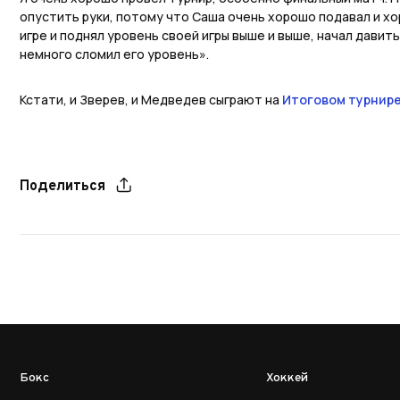
опустить руки, потому что Саша очень хорошо подавал и хор
игре и поднял уровень своей игры выше и выше, начал давить
немного сломил его уровень».
Кстати, и Зверев, и Медведев сыграют на
Итоговом турнире
Поделиться
Бокс
Хоккей