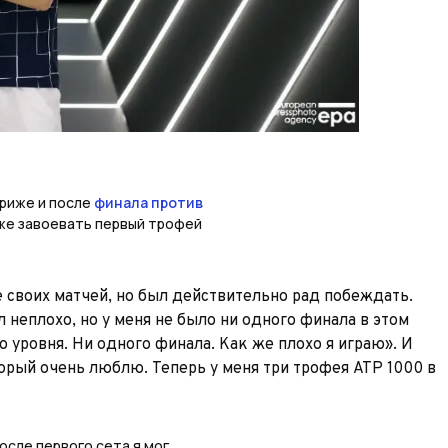
риже и после
финала против
 же завоевать первый трофей
ле своих матчей, но был действительно рад побеждать.
 неплохо, но у меня не было ни одного финала в этом
го уровня. Ни одного финала. Как же плохо я играю». И
торый очень люблю. Теперь у меня три трофея АТР 1000 в
осле первого сета я мог