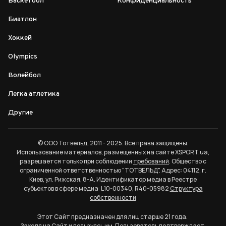
Баскетбол
Конфиденциальность
Биатлон
Хоккей
Olympics
Волейбол
Легка атлетика
Другие
© ООО Тотвельд, 2011 - 2025. Все права защищены.
Использование материалов, размещенных на сайте XSPORT.ua,
разрешается только при соблюдении
требований
. Общество с
ограниченной ответственностью "ТОТВЕЛЬД". Адрес: 04112, г.
Киев, ул. Рижская, 8-А. Идентификатор медиа в Реестре
субъектов в сфере медиа: L10-00340, R40-05982
Структура
собственности
Этот Сайт предназначен для лиц старше 21 года.
Заходя на Сайт и пользуясь им, Пользователь подтверждает,