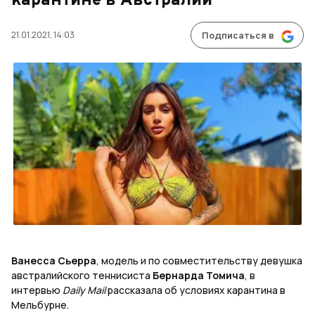
карантине в Австралии
21.01.2021, 14:03
Подписаться в
Ванесса Сьерра
, модель и по совместительству девушка
австралийского теннисиста
Бернарда Томича
, в
интервью
Daily Mail
рассказала об условиях карантина в
Мельбурне.