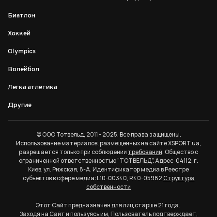
Биатлон
Хоккей
Olympics
Волейбол
Легка атлетика
Другие
© ООО Тотвельд, 2011 - 2025. Все права защищены.
Использование материалов, размещенных на сайте XSPORT.ua,
разрешается только при соблюдении
требований
. Общество с
ограниченной ответственностью "ТОТВЕЛЬД". Адрес: 04112, г.
Киев, ул. Рижская, 8-А. Идентификатор медиа в Реестре
субъектов в сфере медиа: L10-00340, R40-05982
Структура
собственности
Этот Сайт предназначен для лиц старше 21 года.
Заходя на Сайт и пользуясь им, Пользователь подтверждает,