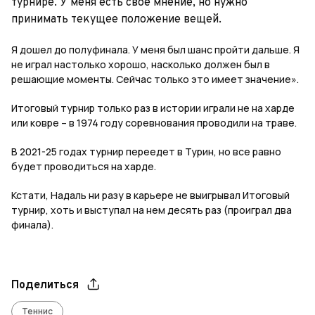
турнире.
У меня ес
ть свое мнение, но нужно
принимать текущее положение вещей.
Я дошел до полуфинала. У меня был шанс пройти дальше. Я
не играл настолько хорошо, насколько должен был в
решающие моменты. Сейчас только это имеет значение».
Итоговый турнир только раз в истории играли не на харде
или ковре – в 1974 году соревнования проводили на траве.
В 2021-25 годах турнир переедет в Турин, но все равно
будет проводиться на харде.
Кстати, Надаль ни разу в карьере не выигрывал Итоговый
турнир, хоть и выступал на нем десять раз (проиграл два
финала).
Поделиться
Теннис