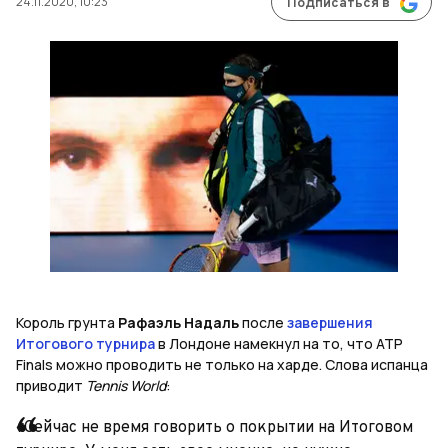
24.11.2020, 10:23
Подписаться в
Король грунта
Рафаэль Надаль
после
завершения
Итогового турнира
в Лондоне намекнул на то, что
ATP
Finals
можно проводить не
только на харде. Слова испанца
приводит
Tennis World
:
«Сейчас не время говорить о покрытии на Итоговом