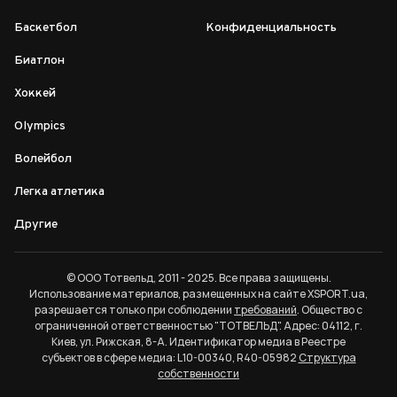
Баскетбол
Конфиденциальность
Биатлон
Хоккей
Olympics
Волейбол
Легка атлетика
Другие
© ООО Тотвельд, 2011 - 2025. Все права защищены.
Использование материалов, размещенных на сайте XSPORT.ua,
разрешается только при соблюдении
требований
. Общество с
ограниченной ответственностью "ТОТВЕЛЬД". Адрес: 04112, г.
Киев, ул. Рижская, 8-А. Идентификатор медиа в Реестре
субъектов в сфере медиа: L10-00340, R40-05982
Структура
собственности