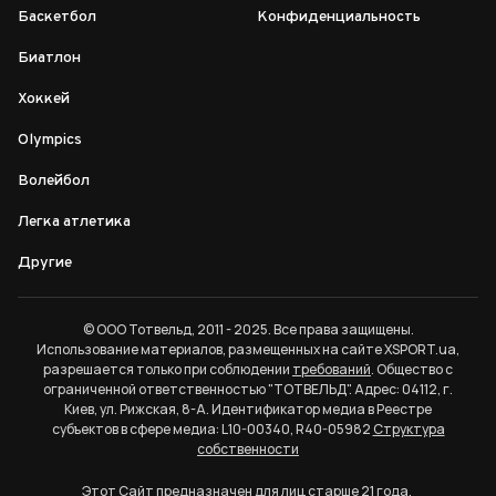
Баскетбол
Конфиденциальность
Биатлон
Хоккей
Olympics
Волейбол
Легка атлетика
Другие
© ООО Тотвельд, 2011 - 2025. Все права защищены.
Использование материалов, размещенных на сайте XSPORT.ua,
разрешается только при соблюдении
требований
. Общество с
ограниченной ответственностью "ТОТВЕЛЬД". Адрес: 04112, г.
Киев, ул. Рижская, 8-А. Идентификатор медиа в Реестре
субъектов в сфере медиа: L10-00340, R40-05982
Структура
собственности
Этот Сайт предназначен для лиц старше 21 года.