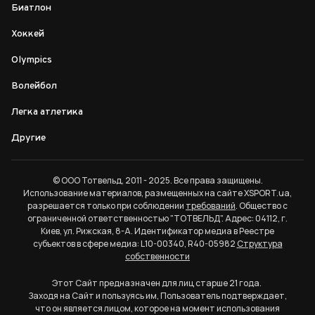
Биатлон
Хоккей
Olympics
Волейбол
Легка атлетика
Другие
© ООО Тотвельд, 2011 - 2025. Все права защищены.
Использование материалов, размещенных на сайте XSPORT.ua,
разрешается только при соблюдении
требований
. Общество с
ограниченной ответственностью "ТОТВЕЛЬД". Адрес: 04112, г.
Киев, ул. Рижская, 8-А. Идентификатор медиа в Реестре
субъектов в сфере медиа: L10-00340, R40-05982
Структура
собственности
Этот Сайт предназначен для лиц старше 21 года.
Заходя на Сайт и пользуясь им, Пользователь подтверждает,
что он является лицом, которое на момент использования