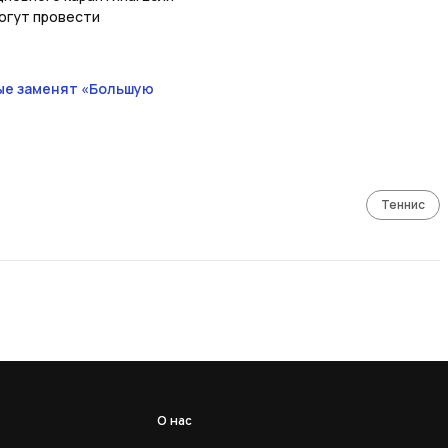
могут провести
рые заменят «Большую
Теннис
О нас