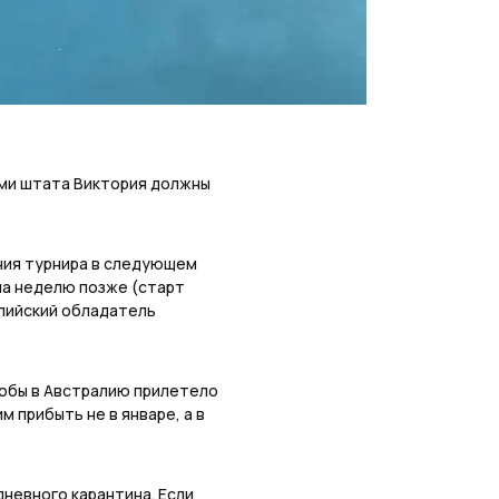
ями штата Виктория должны
ния турнира в следующем
на неделю позже (старт
ралийский обладатель
обы в Австралию прилетело
м прибыть не в январе, а в
невного карантина. Если