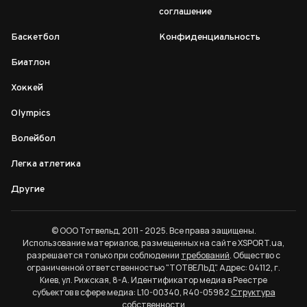
соглашение
Баскетбол
Конфиденциальность
Биатлон
Хоккей
Olympics
Волейбол
Легка атлетика
Другие
© ООО Тотвельд, 2011 - 2025. Все права защищены.
Использование материалов, размещенных на сайте XSPORT.ua,
разрешается только при соблюдении
требований
. Общество с
ограниченной ответственностью "ТОТВЕЛЬД". Адрес: 04112, г.
Киев, ул. Рижская, 8-А. Идентификатор медиа в Реестре
субъектов в сфере медиа: L10-00340, R40-05982
Структура
собственности