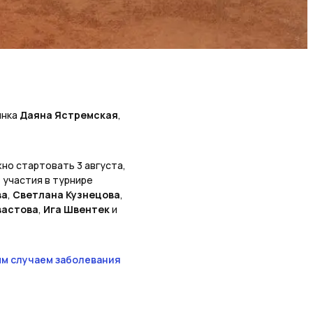
инка
Даяна Ястремская
,
но стартовать 3 августа,
т участия в турнире
ва
,
Светлана Кузнецова
,
вастова
,
Ига Швентек
и
м случаем заболевания