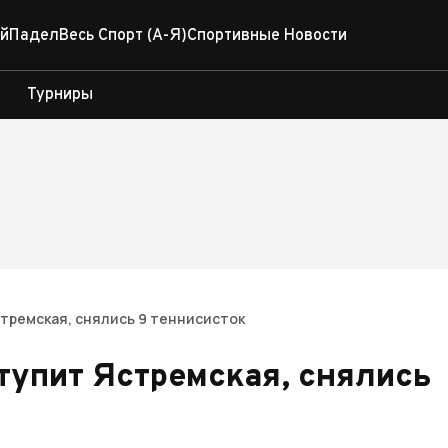
й
Падел
Весь Спорт (А-Я)
Спортивные Новости
Турниры
стремская, снялись 9 теннисисток
ступит Ястремская, снялись