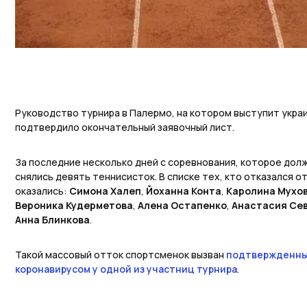
Руководство турнира в Палермо, на котором выступит укра
подтвердило окончательный заявочный лист.
За последние несколько дней с соревнования, которое долж
снялись девять теннисисток. В списке тех, кто отказался о
оказались:
Симона Халеп
,
Йоханна Конта
,
Каролина Мухо
Вероника Кудерметова
,
Алена Остапенко
,
Анастасия Се
Анна Блинкова
.
Такой массовый отток спортсменок вызван
подтвержденны
коронавирусом у одной из участниц турнира
.