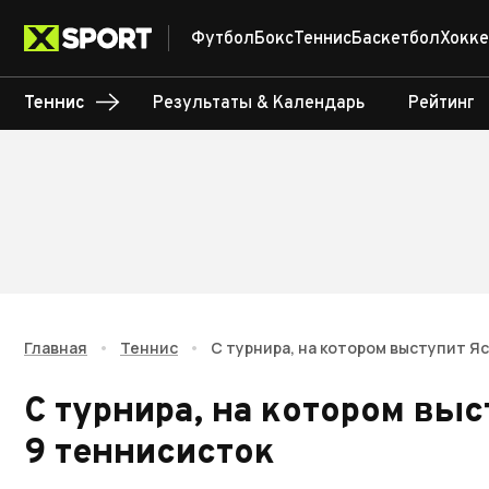
Футбол
Бокс
Теннис
Баскетбол
Хокке
Теннис
Результаты & Календарь
Рейтинг
Главная
•
Теннис
•
С турнира, на котором выступит Я
С турнира, на котором вы
9 теннисисток