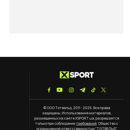
© ООО Тотвельд, 2011 - 2025. Все права
защищены. Использование материалов,
размещенных на сайте XSPORT.ua, разрешается
только при соблюдении
требований
. Общество с
ограниченной ответственностью "ТОТВЕЛЬД".