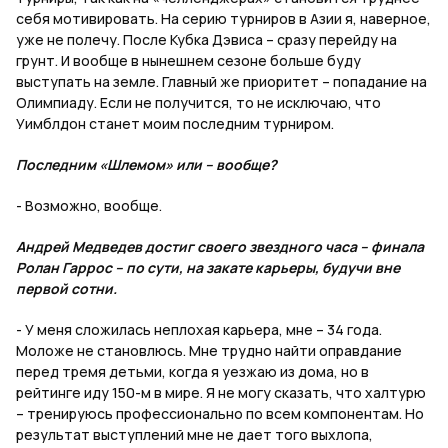
себя мотивировать. На серию турниров в Азии я, наверное,
уже не полечу. После Кубка Дэвиса – сразу перейду на
грунт. И вообще в нынешнем сезоне больше буду
выступать на земле. Главный же приоритет – попадание на
Олимпиаду. Если не получится, то не исключаю, что
Уимблдон станет моим последним турниром.
Последним «Шлемом» или – вообще?
- Возможно, вообще.
Андрей Медведев достиг своего звездного часа – финала
Ролан Гаррос – по сути, на закате карьеры, будучи вне
первой сотни.
- У меня сложилась неплохая карьера, мне – 34 года.
Моложе не становлюсь. Мне трудно найти оправдание
перед тремя детьми, когда я уезжаю из дома, но в
рейтинге иду 150-м в мире. Я не могу сказать, что халтурю
– тренируюсь профессионально по всем компонентам. Но
результат выступлений мне не дает того выхлопа,