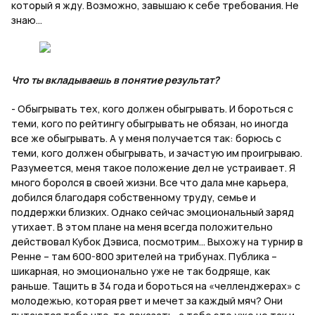
который я жду. Возможно, завышаю к себе требования. Не
знаю...
Что ты вкладываешь в понятие результат?
- Обыгрывать тех, кого должен обыгрывать. И бороться с
теми, кого по рейтингу обыгрывать не обязан, но иногда
все же обыгрывать. А у меня получается так: борюсь с
теми, кого должен обыгрывать, и зачастую им проигрываю.
Разумеется, меня такое положение дел не устраивает. Я
много боролся в своей жизни. Все что дала мне карьера,
добился благодаря собственному труду, семье и
поддержки близких. Однако сейчас эмоциональный заряд
утихает. В этом плане на меня всегда положительно
действовал Кубок Дэвиса, посмотрим... Выхожу на турнир в
Ренне – там 600-800 зрителей на трибунах. Публика –
шикарная, но эмоционально уже не так бодряще, как
раньше. Тащить в 34 года и бороться на «челленджерах» с
молодежью, которая рвет и мечет за каждый мяч? Они