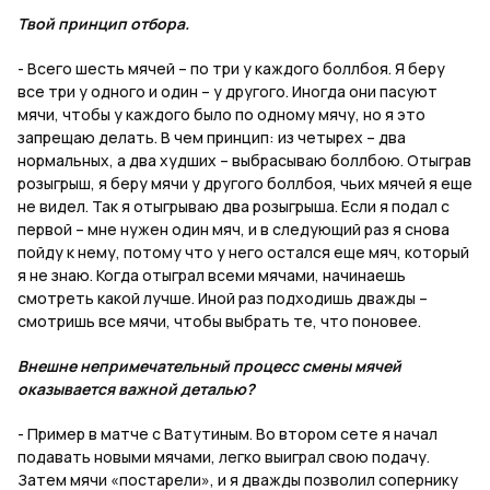
Твой принцип отбора.
- Всего шесть мячей – по три у каждого боллбоя. Я беру
все три у одного и один – у другого. Иногда они пасуют
мячи, чтобы у каждого было по одному мячу, но я это
запрещаю делать. В чем принцип: из четырех – два
нормальных, а два худших – выбрасываю боллбою. Отыграв
розыгрыш, я беру мячи у другого боллбоя, чьих мячей я еще
не видел. Так я отыгрываю два розыгрыша. Если я подал с
первой – мне нужен один мяч, и в следующий раз я снова
пойду к нему, потому что у него остался еще мяч, который
я не знаю. Когда отыграл всеми мячами, начинаешь
смотреть какой лучше. Иной раз подходишь дважды –
смотришь все мячи, чтобы выбрать те, что поновее.
Внешне непримечательный процесс смены мячей
оказывается важной деталью?
- Пример в матче с Ватутиным. Во втором сете я начал
подавать новыми мячами, легко выиграл свою подачу.
Затем мячи «постарели», и я дважды позволил сопернику