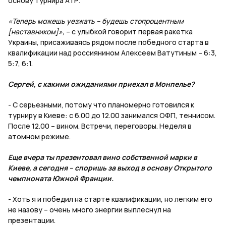
основу турнира АТР.
«Теперь можешь уезжать – будешь стопроцентным
[наставником]»,
– с улыбкой говорит первая ракетка
Украины, присаживаясь рядом после победного старта в
квалификации над россиянином Алексеем Ватутиным – 6:3,
5:7, 6:1.
Сергей, с какими ожиданиями приехал в Монпелье?
- С серьезными, потому что планомерно готовился к
турниру в Киеве: с 6.00 до 12.00 занимался ОФП, теннисом.
После 12.00 – вином. Встречи, переговоры. Неделя в
атомном режиме.
Еще вчера ты презентовал вино собственной марки в
Киеве, а сегодня – споришь за выход в основу Открытого
чемпионата Южной Франции.
- Хоть я и победил на старте квалификации, но легким его
не назову – очень много энергии выплеснул на
презентации.