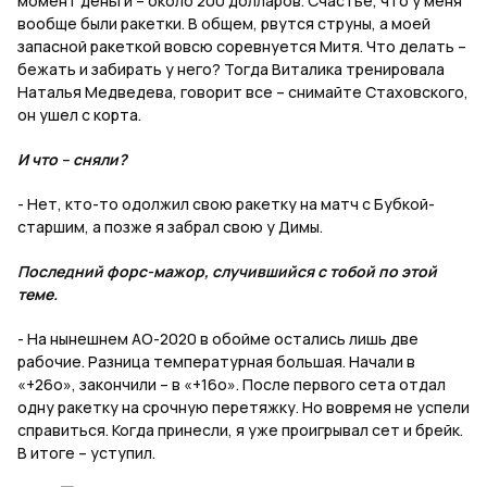
момент деньги – около 200 долларов. Счастье, что у меня
вообще были ракетки. В общем, рвутся струны, а моей
запасной ракеткой вовсю соревнуется Митя. Что делать –
бежать и забирать у него? Тогда Виталика тренировала
Наталья Медведева, говорит все – снимайте Стаховского,
он ушел с корта.
И что – сняли?
- Нет, кто-то одолжил свою ракетку на матч с Бубкой-
старшим, а позже я забрал свою у Димы.
Последний форс-мажор, случившийся с тобой по этой
теме.
- На нынешнем АО-2020 в обойме остались лишь две
рабочие. Разница температурная большая. Начали в
«+26о», закончили – в «+16о». После первого сета отдал
одну ракетку на срочную перетяжку. Но вовремя не успели
справиться. Когда принесли, я уже проигрывал сет и брейк.
В итоге – уступил.