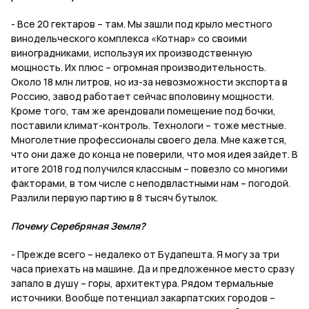
- Все 20 гектаров – там. Мы зашли под крыло местного
винодельческого комплекса «Котнар» со своими
виноградниками, используя их производственную
мощность. Их плюс – огромная производительность.
Около 18 млн литров, но из-за невозможности экспорта в
Россию, завод работает сейчас вполовину мощности.
Кроме того, там же арендовали помещение под бочки,
поставили климат-контроль. Технологи – тоже местные.
Многолетние профессионалы своего дела. Мне кажется,
что они даже до конца не поверили, что моя идея зайдет. В
итоге 2018 год получился классным – повезло со многими
факторами, в том числе с неподвластными нам – погодой.
Разлили первую партию в 8 тысяч бутылок.
Почему Серебряная Земля?
- Прежде всего – недалеко от Будапешта. Я могу за три
часа приехать на машине. Да и предложенное место сразу
запало в душу – горы, архитектура. Рядом термальные
источники. Вообще потенциал закарпатских городов –