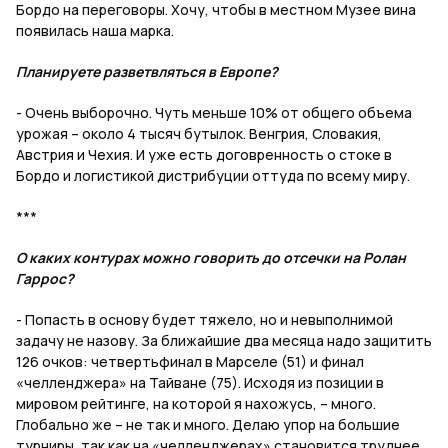
Бордо на переговоры. Хочу, чтобы в местном Музее вина
появилась наша марка.
Планируете разветвляться в Европе?
- Очень выборочно. Чуть меньше 10% от общего объема
урожая – около 4 тысяч бутылок. Венгрия, Словакия,
Австрия и Чехия. И уже есть договренность о стоке в
Бордо и логистикой дистрибуции оттуда по всему миру.
***
О каких контурах можно говорить до отсечки на Ролан
Гаррос?
- Попасть в основу будет тяжело, но и невыполнимой
задачу не назову. За ближайшие два месяца надо защитить
126 очков: четвертьфинал в Марселе (51) и финал
«челленджера» на Тайване (75). Исходя из позиции в
мировом рейтинге, на которой я нахожусь, – много.
Глобально же – не так и много. Делаю упор на большие
турниры, так как на «челленджерах» становится труднее