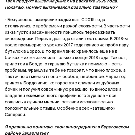
Твой продукт вышел на рынок на раскатке 2020 года.
Полагаю, момент вытачивался довольно тщательно?
- Безусловно, выверяли каждый шаг. С 2015 года
столкнулись с проблемами разной сложности. В частности
из-за густой засаженности пришлось пересаживать
виноградники. Первые два года стали тестовыми. В 2018-м
после премьерного урожая 2017 года привез на пробу пару
бутылок в Бордо. В то время вино хранилось еще не в
бочках – их мы закупили только в конце 2018 года. Так вот,
прилетев в Бордо, открываю бутылку и понимаю – есть
проблемы. Французы тебе не говорят, что вино плохое, а
тактично отмечают: оно – особое, необычное. Через год
привез в Бордо вино, которое уже сливали из дубовых
бочек. И получил совсем иную реакцию. 16 виноделов и
владелец ежемесячного профильного журнала – все
сошлись в едином мнении, оставив исключительно
положительные отзывы. Особенно всех «затащило»
Саперави.
Я правильно понимаю, твои виноградники в Береговском
районе Закарпатья?