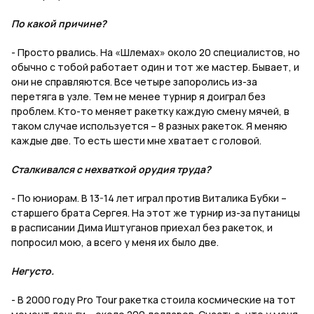
По какой причине?
- Просто рвались. На «Шлемах» около 20 специалистов, но
обычно с тобой работает один и тот же мастер. Бывает, и
они не справляются. Все четыре запоролись из-за
перетяга в узле. Тем не менее турнир я доиграл без
проблем. Кто-то меняет ракетку каждую смену мячей, в
таком случае используется – 8 разных ракеток. Я меняю
каждые две. То есть шести мне хватает с головой.
Сталкивался с нехваткой орудия труда?
- По юниорам. В 13-14 лет играл против Виталика Бубки –
старшего брата Сергея. На этот же турнир из-за путаницы
в расписании Дима Иштуганов приехал без ракеток, и
попросил мою, а всего у меня их было две.
Негусто.
- В 2000 году Pro Tour ракетка стоила космические на тот