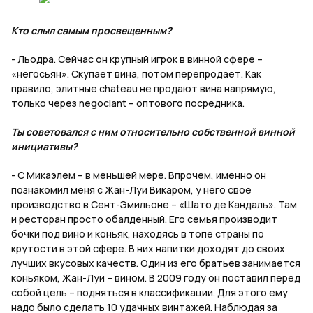
Кто слыл самым просвещенным?
- Льодра. Сейчас он крупный игрок в винной сфере –
«негосьян». Cкупает вина, потом перепродает. Как
правило, элитные chateau не продают вина напрямую,
только через negociant – оптового посредника.
Ты советовался с ним относительно собственной винной
инициативы?
- С Микаэлем – в меньшей мере. Впрочем, именно он
познакомил меня с Жан-Луи Викаром, у него свое
производство в Сент-Эмильоне – «Шато де Кандаль». Там
и ресторан просто обалденный. Его семья производит
бочки под вино и коньяк, находясь в топе страны по
крутости в этой сфере. В них напитки доходят до своих
лучших вкусовых качеств. Один из его братьев занимается
коньяком, Жан-Луи – вином. В 2009 году он поставил перед
собой цель – подняться в классификации. Для этого ему
надо было сделать 10 удачных винтажей. Наблюдая за