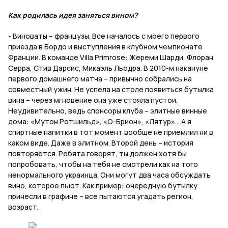
Как родилась идея заняться вином?
- Виноваты – французы. Все началось с моего первого
приезда в Бордо и выступления в клубном чемпионате
Франции. В команде Villa Primrose: Жереми Шарди, Флоран
Серра, Стив Дарсис, Микаэль Льодра. В 2010-м накануне
первого домашнего матча – привычно собрались на
совместный ужин. Не успела на столе появиться бутылка
вина – через мгновение она уже стояла пустой.
Неудивительно, ведь спонсоры клуба – элитные винные
дома: «Мутон Ротшильд», «О-Брион», «Лятур»... А я
спиртные напитки в тот момент вообще не приемлил ни в
каком виде. Даже в элитном. Второй день – история
повторяется. Ребята говорят, ты должен хотя бы
попробовать, чтобы на тебя не смотрели как на того
ненормального украинца. Они могут два часа обсуждать
вино, которое пьют. Как пример: очередную бутылку
принесли в графине – все пытаются угадать регион,
возраст.