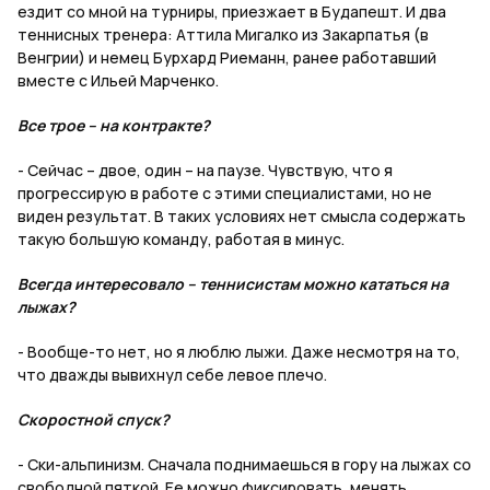
ездит со мной на турниры, приезжает в Будапешт. И два
теннисных тренера: Аттила Мигалко из Закарпатья (в
Венгрии) и немец Бурхард Риеманн, ранее работавший
вместе с Ильей Марченко.
Все трое – на контракте?
- Сейчас – двое, один – на паузе. Чувствую, что я
прогрессирую в работе с этими специалистами, но не
виден результат. В таких условиях нет смысла содержать
такую большую команду, работая в минус.
Всегда интересовало – теннисистам можно кататься на
лыжах?
- Вообще-то нет, но я люблю лыжи. Даже несмотря на то,
что дважды вывихнул себе левое плечо.
Скоростной спуск?
- Ски-альпинизм. Сначала поднимаешься в гору на лыжах со
свободной пяткой. Ее можно фиксировать, менять