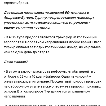
сделать брейк.
Две недели назад ездил на женский 60-тысячник в
Андрезье-Бутеон. Турнир не предоставлял транспорт
участникам, хотя комплекс находится в промзоне –
вдалеке от линии гостиниц.
- В АТР-туре предоставляется трансфер из гостиницы и
аэропорта и в обратном направлении в любое время. Плюс
турнир оплачивает один гостиничный номер, но не раньше,
чем за один день до старта.
Даже в квале?
- В этом и заключалась суть реформы, чтобы перейти в
отборе с 32-х на 16 квалифайеров. Одно из условий –
оплата проживания в квале. Процентный прирост призовых
на отборочном этапе также опережает прирост призовых
основы. В этом вопросе Тур движется в правильном
направлении.
Ты редко видишься с детьми – не думал брать их вместе с