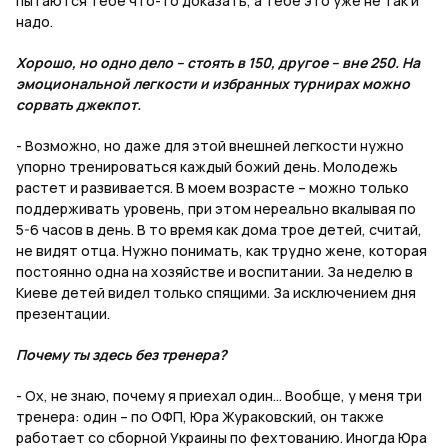
пытаются тебе что-то доказать, а тебе это уже не так и
надо.
Хорошо, но одно дело – стоять в 150, другое – вне 250. На
эмоциональной легкости и избранных турнирах можно
сорвать джекпот.
- Возможно, но даже для этой внешней легкости нужно
упорно тренироваться каждый божий день. Молодежь
растет и развивается. В моем возрасте – можно только
поддерживать уровень, при этом нереально вкалывая по
5-6 часов в день. В то время как дома трое детей, считай,
не видят отца. Нужно понимать, как трудно жене, которая
постоянно одна на хозяйстве и воспитании. За неделю в
Киеве детей видел только спящими. За исключением дня
презентации.
Почему ты здесь без тренера?
- Ох, не знаю, почему я приехал один... Вообще, у меня три
тренера: один – по ОФП, Юра Жураковский, он также
работает со сборной Украины по фехтованию. Иногда Юра