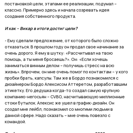
постановкой цели, этапами ее реализации, подумал –
классно. Примерно здесь и начала созревать идея
создания собственного продукта.
И как – Викар в итоге достиг цели?
- Ему сделали предложение, от которого было сложно
отказаться. В прошлом году он продал свое начинание за
очень дорого. Я ему в шутку: «Рассчитывал на твою
помощь, а ты меня бросаешь?». Он: «Если хочешь
заниматься винным делом – получишь стресс на всю
жизнь». Впрочем, он мне очень помог по контактам – у кого
пробки брать, капсулы. Там же в Бордо познакомился с
дизайнером Бордо Алексисом Аттеретом, разработавшим
этикетку. Его дедушка когда-то создал самую крупную
компанию-негосьян – CVBG, насчитывающую миллионные
стоки бутылок. Алексис же ушел в график-дизайн. Он
создал мне лейбл, познакомил со многими людьми в
данной сфере. Надо сказать – мне очень повезло с
командой.