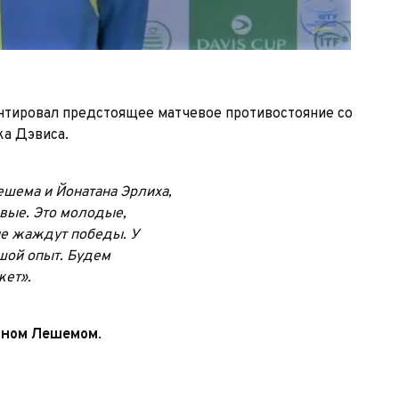
тировал предстоящее матчевое противостояние со
ка Дэвиса.
ешема и Йонатана Эрлиха,
вые. Это молодые,
ые жаждут победы. У
ьшой опыт. Будем
жет».
ном Лешемом
.