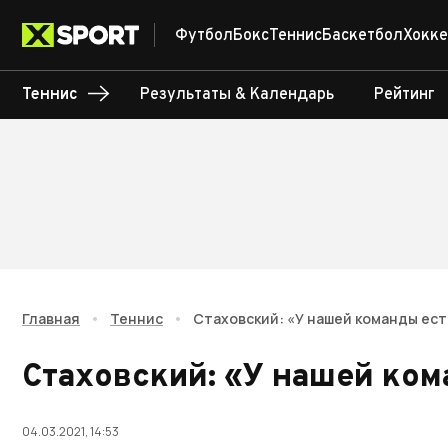
Футбол
Бокс
Теннис
Баскетбол
Хокке
Теннис
Результаты & Календарь
Рейтинг
Главная
•
Теннис
•
Стаховский: «У нашей команды ес
Стаховский: «У нашей ко
04.03.2021, 14:53