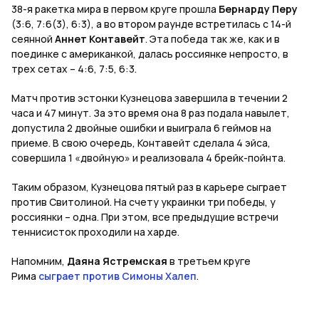
38-я ракетка мира в первом круге прошла
Бернарду Перу
(3:6, 7:6(3), 6:3), а во втором раунде встретилась с 14-й
сеянной
Аннет Контавейт
. Эта победа так же, как и в
поединке с американкой, далась россиянке непросто, в
трех сетах – 4:6, 7:5, 6:3.
Матч против эстонки Кузнецова завершила в течении 2
часа и 47 минут. За это время она 8 раз подала навылет,
допустила 2 двойные ошибки и выиграла 6 геймов на
приеме. В свою очередь, Контавейт сделала 4 эйса,
совершила 1 «двойную» и реализовала 4 брейк-пойнта.
Таким образом, Кузнецова пятый раз в карьере сыграет
против Свитолиной. На счету украинки три победы, у
россиянки – одна. При этом, все предыдущие встречи
теннисисток проходили на харде.
Напомним,
Даяна Ястремская
в третьем круге
Рима
сыграет против Симоны Халеп
.