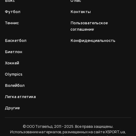
Бокс
О нас
Футбол
Контакты
Теннис
Пользовательское
соглашение
Баскетбол
Конфиденциальность
Биатлон
Хоккей
Olympics
Волейбол
Легка атлетика
Другие
© ООО Тотвельд, 2011 - 2025. Все права защищены.
Использование материалов, размещенных на сайте XSPORT.ua,