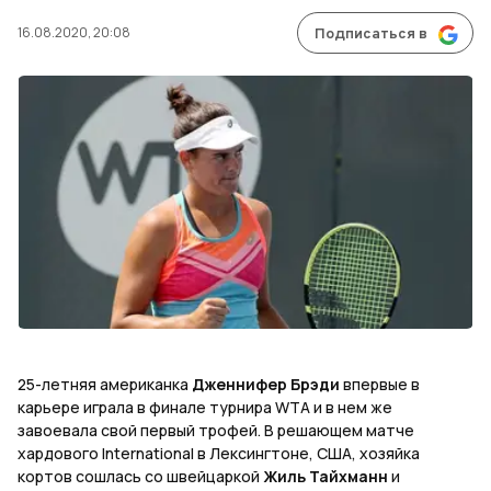
16.08.2020, 20:08
Подписаться в
25-летняя американка
Дженнифер Брэди
впервые в
карьере играла в финале турнира
WTA
и в нем же
завоевала свой первый трофей. В решающем матче
хардового International в Лексингтоне, США, хозяйка
кортов сошлась со швейцаркой
Жиль Тайхманн
и