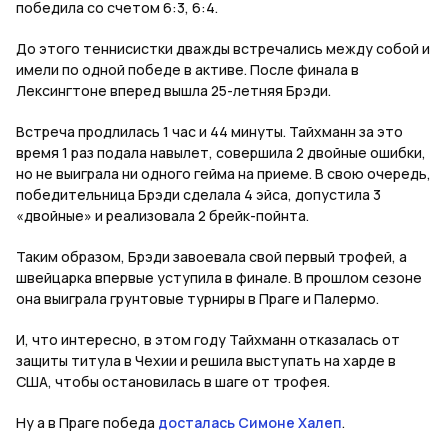
победила со счетом 6:3, 6:4.
До этого теннисистки дважды встречались между собой и
имели по одной победе в активе. После финала в
Лексингтоне вперед вышла 25-летняя Брэди.
Встреча продлилась 1 час и 44 минуты. Тайхманн за это
время 1 раз подала навылет, совершила 2 двойные ошибки,
но не выиграла ни одного гейма на приеме. В свою очередь,
победительница Брэди сделала 4 эйса, допустила 3
«двойные» и реализовала 2 брейк-пойнта.
Таким образом, Брэди завоевала свой первый трофей, а
швейцарка впервые уступила в финале. В прошлом сезоне
она выиграла грунтовые турниры в Праге и Палермо.
И, что интересно, в этом году Тайхманн отказалась от
защиты титула в Чехии и решила выступать на харде в
США, чтобы остановилась в шаге от трофея.
Ну а в Праге победа
досталась Симоне Халеп
.