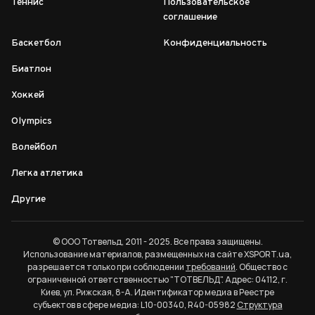
Теннис
Пользовательское
соглашение
Баскетбол
Конфиденциальность
Биатлон
Хоккей
Olympics
Волейбол
Легка атлетика
Другие
© ООО Тотвельд, 2011 - 2025. Все права защищены.
Использование материалов, размещенных на сайте XSPORT.ua,
разрешается только при соблюдении
требований
. Общество с
ограниченной ответственностью "ТОТВЕЛЬД". Адрес: 04112, г.
Киев, ул. Рижская, 8-А. Идентификатор медиа в Реестре
субъектов в сфере медиа: L10-00340, R40-05982
Структура