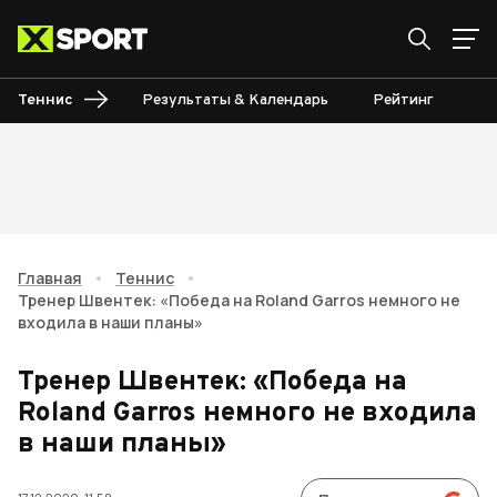
Теннис
Результаты & Календарь
Рейтинг
Ту
Главная
•
Теннис
•
Тренер Швентек: «Победа на Roland Garros немного не
входила в наши планы»
Тренер Швентек: «Победа на
Roland Garros немного не входила
в наши планы»