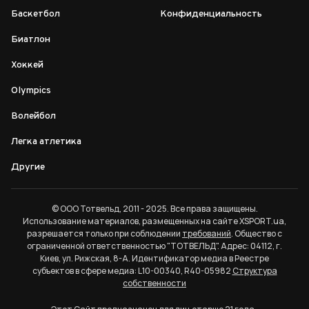
Баскетбол
Конфиденциальность
Биатлон
Хоккей
Olympics
Волейбол
Легка атлетика
Другие
© ООО Тотвельд, 2011 - 2025. Все права защищены.
Использование материалов, размещенных на сайте XSPORT.ua,
разрешается только при соблюдении
требований
. Общество с
ограниченной ответственностью "ТОТВЕЛЬД". Адрес: 04112, г.
Киев, ул. Рижская, 8-А. Идентификатор медиа в Реестре
субъектов в сфере медиа: L10-00340, R40-05982
Структура
собственности