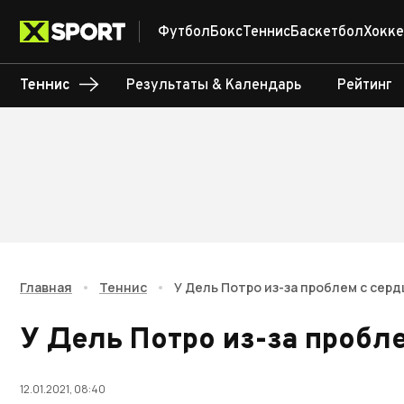
Футбол
Бокс
Теннис
Баскетбол
Хокке
Теннис
Результаты & Календарь
Рейтинг
Главная
•
Теннис
•
У Дель Потро из-за проблем с сер
У Дель Потро из-за пробл
12.01.2021, 08:40