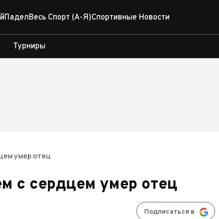
й
Падел
Весь Спорт (А-Я)
Спортивные Новости
Турниры
дцем умер отец
ем с сердцем умер отец
Подписаться в