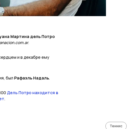
уана Мартина дель Потро
lanacion.com.ar
.
сердцем и в декабре ему
ия, был
Рафаэль Надаль
.
-100
Дель Потро находится в
ет
.
Теннис