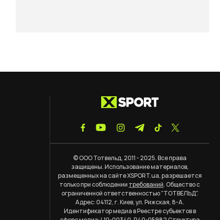
© ООО Тотвельд, 2011 - 2025. Все права
защищены. Использование материалов,
размещенных на сайте XSPORT.ua, разрешается
только при соблюдении
требований
. Общество с
ограниченной ответственностью "ТОТВЕЛЬД".
Адрес: 04112, г. Киев, ул. Рижская, 8-А.
Идентификатор медиа в Реестре субъектов в
сфере медиа: L10-00340, R40-05982
Структура