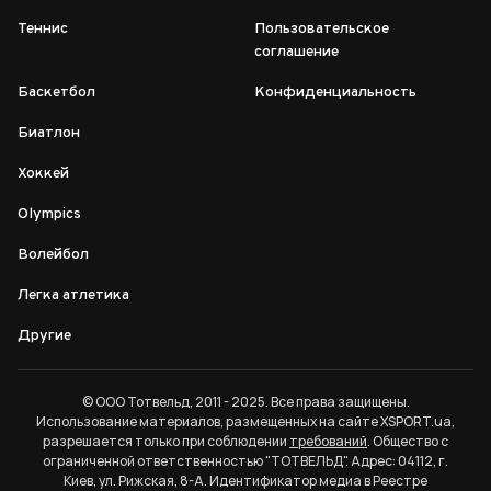
Теннис
Пользовательское
соглашение
Баскетбол
Конфиденциальность
Биатлон
Хоккей
Olympics
Волейбол
Легка атлетика
Другие
© ООО Тотвельд, 2011 - 2025. Все права защищены.
Использование материалов, размещенных на сайте XSPORT.ua,
разрешается только при соблюдении
требований
. Общество с
ограниченной ответственностью "ТОТВЕЛЬД". Адрес: 04112, г.
Киев, ул. Рижская, 8-А. Идентификатор медиа в Реестре