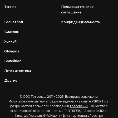
Теннис
Пользовательское
соглашение
Баскетбол
Конфиденциальность
Биатлон
Хоккей
Olympics
Волейбол
Легка атлетика
Другие
© ООО Тотвельд, 2011 - 2025. Все права защищены.
Использование материалов, размещенных на сайте XSPORT.ua,
разрешается только при соблюдении
требований
. Общество с
ограниченной ответственностью "ТОТВЕЛЬД". Адрес: 04112, г.
Киев, ул. Рижская, 8-А. Идентификатор медиа в Реестре