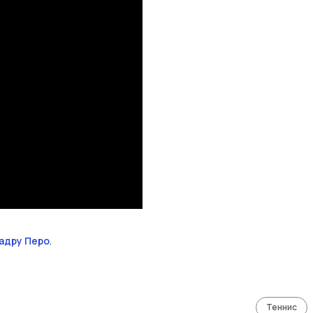
адру Перо
.
Теннис