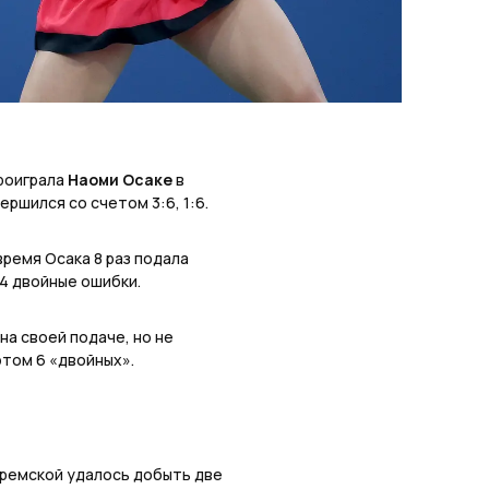
роиграла
Наоми Осаке
в
ершился со счетом 3:6, 1:6.
 время Осака 8 раз подала
 4 двойные ошибки.
на своей подаче, но не
этом 6 «двойных».
тремской удалось добыть две