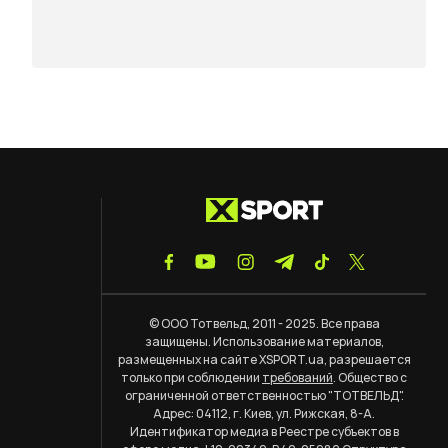
© ООО Тотвельд, 2011 - 2025. Все права
защищены. Использование материалов,
размещенных на сайте XSPORT.ua, разрешается
только при соблюдении
требований
. Общество с
ограниченной ответственностью "ТОТВЕЛЬД".
Адрес: 04112, г. Киев, ул. Рижская, 8-А.
Идентификатор медиа в Реестре субъектов в