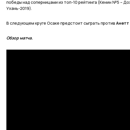
победы над соперницами из топ-10 рейтинга (Кенин №5 – До
Ухань-2019).
В следующем круге Осаке предстоит сыграть против
Анетт
Обзор матча.