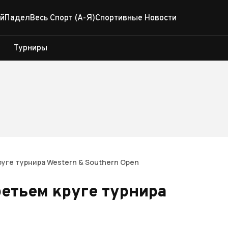
й
Падел
Весь Спорт (А-Я)
Спортивные Новости
Турниры
руге турнира Western & Southern Open
ретьем круге турнира