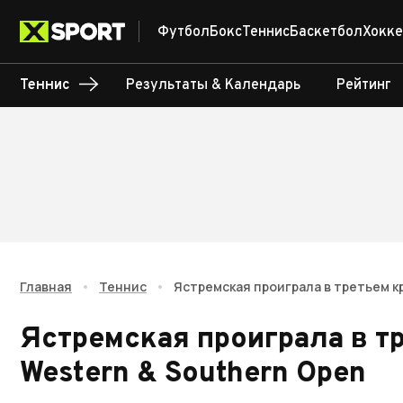
Футбол
Бокс
Теннис
Баскетбол
Хокке
Теннис
Результаты & Календарь
Рейтинг
Главная
•
Теннис
•
Ястремская проиграла в третьем к
Ястремская проиграла в т
Western & Southern Open