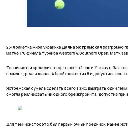
25-я ракетка мира украинка
Даяна Ястремская
разгромно п
матче 1/8 финала турнира Western & Southern Open. Матч зав
Теннисистки провели на корте всего 1 час и 11 минут. За это
навылет, реализовала 4 брейкпоинта из 8 и допустила всего
Ястремская сумела сделать всего 1 эйс, выиграть один гейм 
смогла реализовать ни одного брейкпроинта, допустив при 
Для теннисисток это был первый очный поединок. Ранее Яс