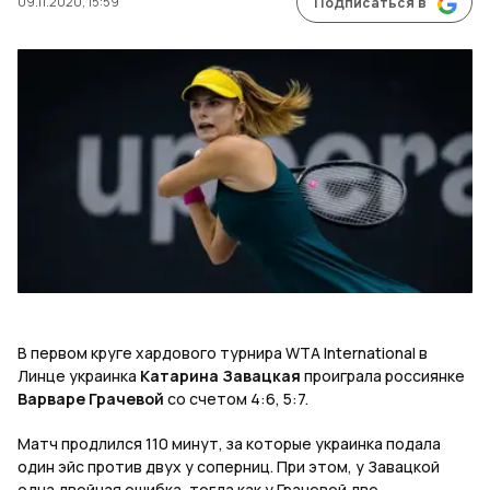
09.11.2020, 15:59
Подписаться в
В первом круге хардового турнира WTA International в
Линце украинка
Катарина Завацкая
проиграла россиянке
Варваре Грачевой
со счетом 4:6, 5:7.
Матч продлился 110 минут, за которые украинка подала
один эйс против двух у соперниц. При этом, у Завацкой
одна двойная ошибка, тогда как у Грачевой две.