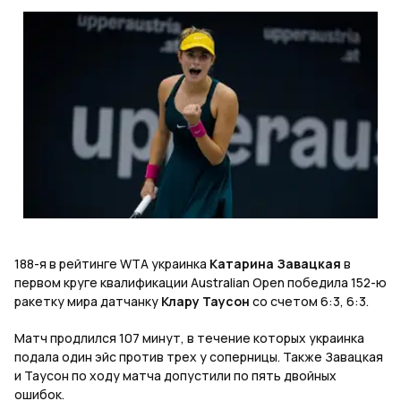
188-я в рейтинге WTA украинка
Катарина Завацкая
в
первом круге квалификации Australian Open победила 152-ю
ракетку мира датчанку
Клару Таусон
со счетом 6:3, 6:3.
Матч продлился 107 минут, в течение которых украинка
подала один эйс против трех у соперницы. Также Завацкая
и Таусон по ходу матча допустили по пять двойных
ошибок.