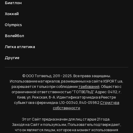
Биатлон
Хоккей
Olympics
Волейбол
Легка атлетика
Другие
© ООО Тотвельд, 2011 - 2025. Все права защищены.
Использование материалов, размещенных на сайте XSPORT.ua,
разрешается только при соблюдении
требований
. Общество с
ограниченной ответственностью "ТОТВЕЛЬД". Адрес: 04112, г.
Киев, ул. Рижская, 8-А. Идентификатор медиа в Реестре
субъектов в сфере медиа: L10-00340, R40-05982
Структура
собственности
Этот Сайт предназначен для лиц старше 21 года.
Заходя на Сайт и пользуясь им, Пользователь подтверждает,
что он является лицом, которое на момент использования