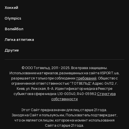
Хоккей
Olympics
Волейбол
Легка атлетика
Другие
© ООО Тотвельд, 2011 - 2025. Все права защищены.
Использование материалов, размещенных на сайте XSPORT.ua,
разрешается только при соблюдении
требований
. Общество с
ограниченной ответственностью "ТОТВЕЛЬД". Адрес: 04112, г.
Киев, ул. Рижская, 8-А. Идентификатор медиа в Реестре
субъектов в сфере медиа: L10-00340, R40-05982
Структура
собственности
Этот Сайт предназначен для лиц старше 21 года.
Заходя на Сайт и пользуясь им, Пользователь подтверждает,
что он является лицом, которое на момент использования
Сайта старше 21 года.