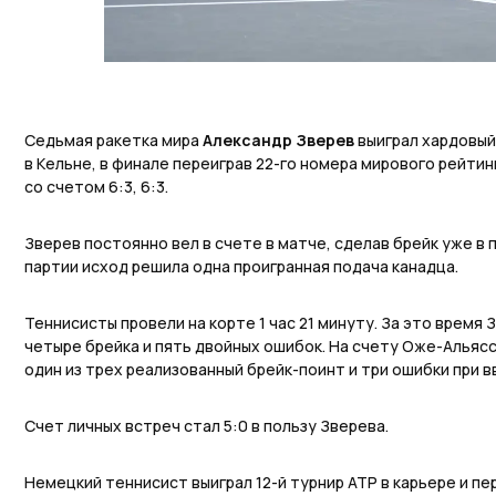
Седьмая ракетка мира
Александр Зверев
выиграл хардовый 
в Кельне, в финале переиграв 22-го номера мирового рейти
со счетом 6:3, 6:3.
Зверев постоянно вел в счете в матче, сделав брейк уже в 
партии исход решила одна проигранная подача канадца.
Теннисисты провели на корте 1 час 21 минуту. За это время 
четыре брейка и пять двойных ошибок. На счету Оже-Альяс
один из трех реализованный брейк-поинт и три ошибки при вв
Счет личных встреч стал 5:0 в пользу Зверева.
Немецкий теннисист выиграл 12-й турнир ATP в карьере и пер