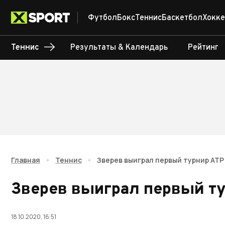
Футбол
Бокс
Теннис
Баскетбол
Хокке
Теннис
Результаты & Календарь
Рейтинг
Главная
•
Теннис
•
Зверев выиграл первый турнир ATP
Зверев выиграл первый ту
18.10.2020, 16:51