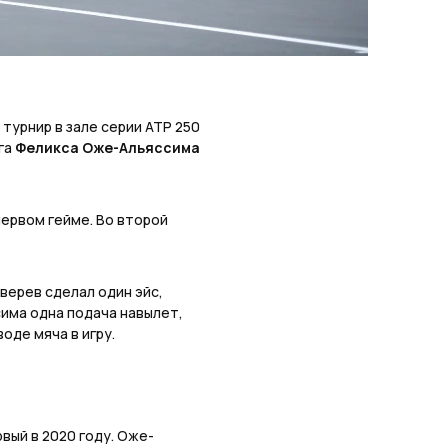
турнир в зале серии ATP 250
нга
Феликса Оже-Альяссима
первом гейме. Во второй
Зверев сделал один эйс,
сима одна подача навылет,
оде мяча в игру.
вый в 2020 году. Оже-