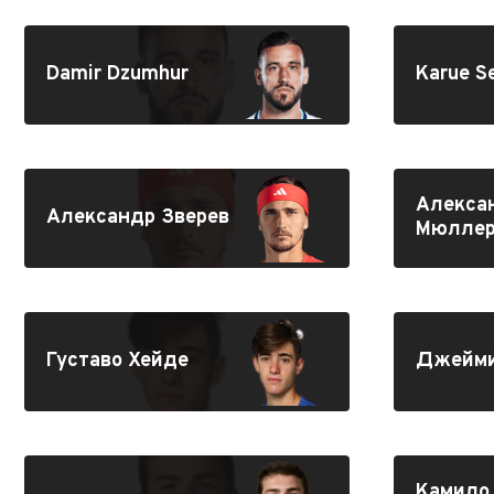
Damir Dzumhur
Karue Se
Алекса
Александр Зверев
Мюлле
Густаво Хейде
Джейми
Камило 