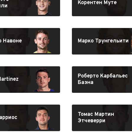
Корентен Муте
лли
о Навоне
Марко Трунгельити
Роберто Карбальес
artinez
Баэна
Томас Мартин
арриос
Этчеверри