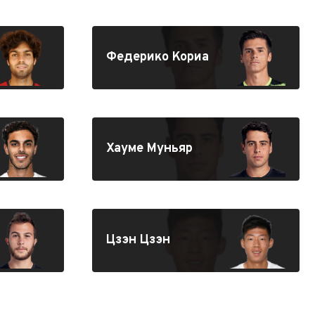
Федерико Кориа
Хауме Муньяр
Цзэн Цзэн