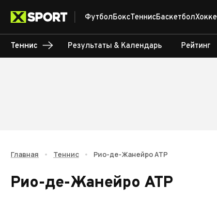
Футбол
Бокс
Теннис
Баскетбол
Хокке
Теннис
Результаты & Календарь
Рейтинг
Главная
•
Теннис
•
Рио-де-Жанейро ATP
Рио-де-Жанейро ATP