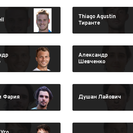
Thiago Agustin
ll
Тиранте
ндр
Александр
р
Шевченко
 Фария
Душан Лайович
Уго