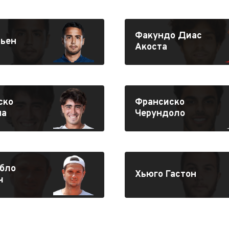
Факундо Диас
льен
Акоста
ско
Франсиско
на
Черундоло
абло
Хьюго Гастон
ч