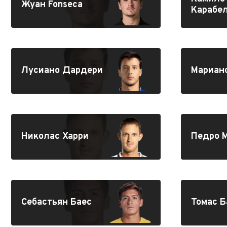
Жуан Fonseca
Карабе
Лусиано Дардери
Мариан
Николас Харри
Педро M
Себастьян Баес
Томас Б