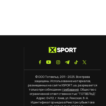
© ООО Тотвельд, 2011 - 2025. Все права
защищены. Использование материалов,
размещенных на сайте XSPORT.ua, разрешается
только при соблюдении
требований
. Общество с
ограниченной ответственностью "ТОТВЕЛЬД".
Адрес: 04112, г. Киев, ул. Рижская, 8-А.
Идентификатор медиа в Реестре субъектов в