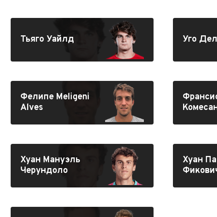
Тьяго Уайлд
Уго Де
Фелипе Meligeni
Франси
Alves
Комеса
Хуан Мануэль
Хуан П
Черундоло
Фикови