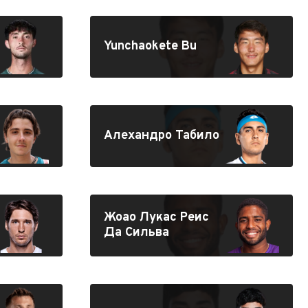
Yunchaokete Bu
Алехандро Табило
Жоао Лукас Реис
Да Сильва