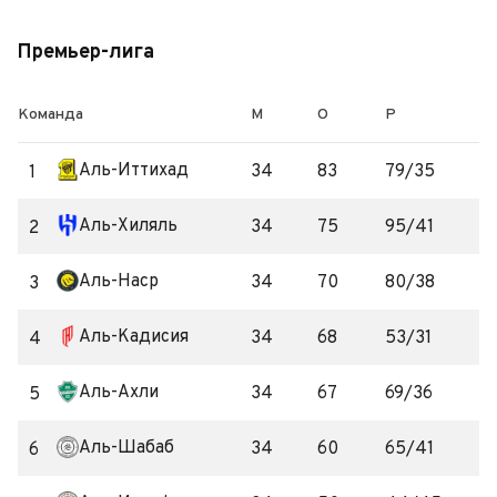
Премьер-лига
Команда
М
О
Р
Аль-Иттихад
34
83
79/35
1
Аль-Хиляль
34
75
95/41
2
Аль-Наср
34
70
80/38
3
Аль-Кадисия
34
68
53/31
4
Аль-Ахли
34
67
69/36
5
Аль-Шабаб
34
60
65/41
6