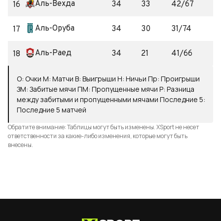
Аль-Вехда
34
33
42/67
16
Аль-Оруба
34
30
31/74
17
Аль-Раед
34
21
41/66
18
О
:
Очки
М
:
Матчи
В
:
Выигрыши
Н
:
Ничьи
Пр
:
Проигрыши
ЗМ
:
Забитые мячи
ПМ
:
Пропущенные мячи
Р
:
Разница
между забитыми и пропущенными мячами
Последние 5
:
Последние 5 матчей
Обратите внимание: Таблицы могут быть изменены. XSport не несет
ответственности за какие-либо изменения, которые могут быть
внесены.