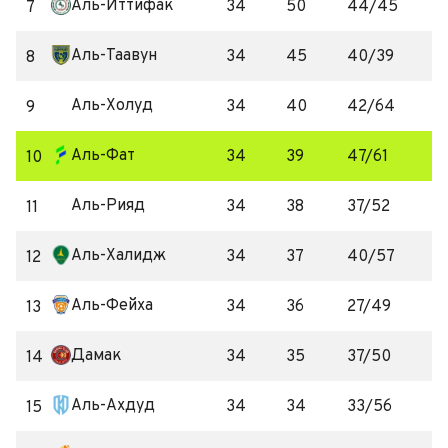
Аль-Иттифак
34
50
44/45
7
Аль-Таавун
34
45
40/39
8
Аль-Холуд
34
40
42/64
9
Аль-Фат
34
39
47/61
10
Аль-Рияд
34
38
37/52
11
Аль-Халидж
34
37
40/57
12
Аль-Фейха
34
36
27/49
13
Дамак
34
35
37/50
14
Аль-Ахдуд
34
34
33/56
15