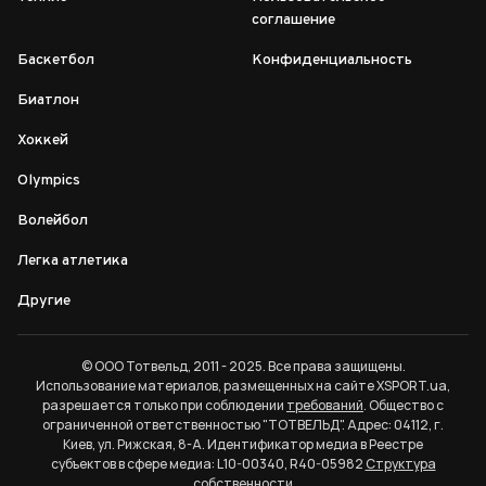
соглашение
Баскетбол
Конфиденциальность
Биатлон
Хоккей
Olympics
Волейбол
Легка атлетика
Другие
© ООО Тотвельд, 2011 - 2025. Все права защищены.
Использование материалов, размещенных на сайте XSPORT.ua,
разрешается только при соблюдении
требований
. Общество с
ограниченной ответственностью "ТОТВЕЛЬД". Адрес: 04112, г.
Киев, ул. Рижская, 8-А. Идентификатор медиа в Реестре
субъектов в сфере медиа: L10-00340, R40-05982
Структура
собственности