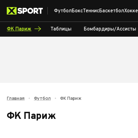
Футбол
Бокс
Теннис
Баскетбол
Хокке
ФК Париж
Таблицы
Бомбардиры/Ассисты
Главная
•
Футбол
•
ФК Париж
ФК Париж