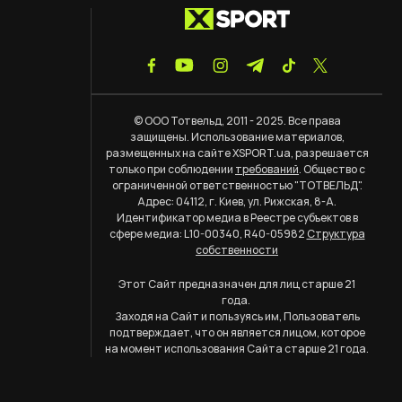
© ООО Тотвельд, 2011 - 2025. Все права
защищены. Использование материалов,
размещенных на сайте XSPORT.ua, разрешается
только при соблюдении
требований
. Общество с
ограниченной ответственностью "ТОТВЕЛЬД".
Адрес: 04112, г. Киев, ул. Рижская, 8-А.
Идентификатор медиа в Реестре субъектов в
сфере медиа: L10-00340, R40-05982
Структура
собственности
Этот Сайт предназначен для лиц старше 21
года.
Заходя на Сайт и пользуясь им, Пользователь
подтверждает, что он является лицом, которое
на момент использования Сайта старше 21 года.