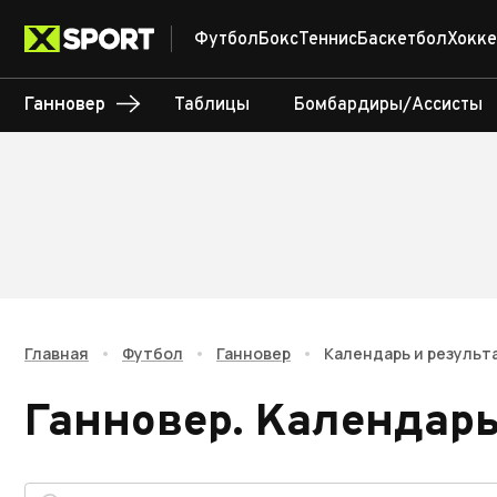
Футбол
Бокс
Теннис
Баскетбол
Хокке
Ганновер
Таблицы
Бомбардиры/Ассисты
Главная
•
Футбол
•
Ганновер
•
Календарь и результ
Ганновер
.
Календарь