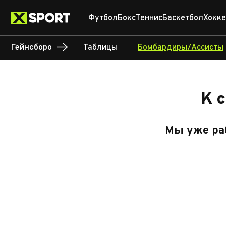
Футбол
Бокс
Теннис
Баскетбол
Хокке
Гейнсборо
Таблицы
Бомбардиры/Ассисты
К 
Мы уже раб