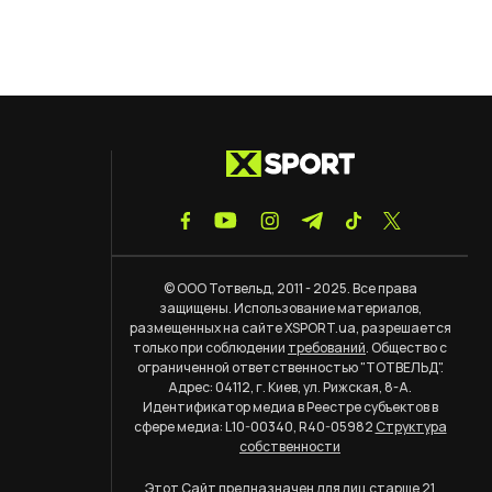
© ООО Тотвельд, 2011 - 2025. Все права
защищены. Использование материалов,
размещенных на сайте XSPORT.ua, разрешается
только при соблюдении
требований
. Общество с
ограниченной ответственностью "ТОТВЕЛЬД".
Адрес: 04112, г. Киев, ул. Рижская, 8-А.
Идентификатор медиа в Реестре субъектов в
сфере медиа: L10-00340, R40-05982
Структура
собственности
Этот Сайт предназначен для лиц старше 21