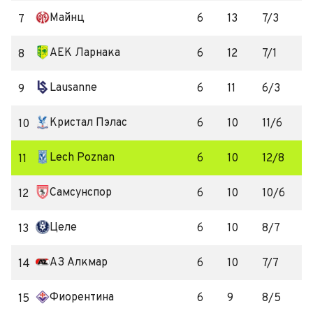
Майнц
6
13
7/3
7
АЕК Ларнака
6
12
7/1
8
Lausanne
6
11
6/3
9
Кристал Пэлас
6
10
11/6
10
Lech Poznan
6
10
12/8
11
Самсунспор
6
10
10/6
12
Целе
6
10
8/7
13
АЗ Алкмар
6
10
7/7
14
Фиорентина
6
9
8/5
15