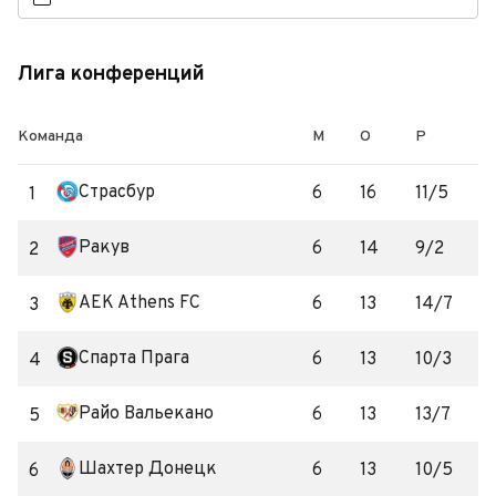
Лига конференций
Команда
М
О
Р
Страсбур
6
16
11/5
1
Ракув
6
14
9/2
2
AEK Athens FC
6
13
14/7
3
Спарта Прага
6
13
10/3
4
Райо Вальекано
6
13
13/7
5
Шахтер Донецк
6
13
10/5
6