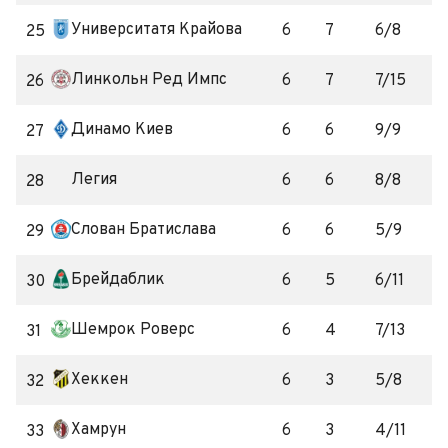
Университатя Крайова
6
7
6/8
25
Линкольн Ред Импс
6
7
7/15
26
Динамо Киев
6
6
9/9
27
Легия
6
6
8/8
28
Слован Братислава
6
6
5/9
29
Брейдаблик
6
5
6/11
30
Шемрок Роверс
6
4
7/13
31
Хеккен
6
3
5/8
32
Хамрун
6
3
4/11
33