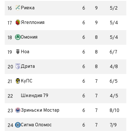
Риека
6
9
5/2
16
Ягеллония
6
9
5/4
17
Омония
6
8
5/4
18
Ноа
6
8
6/7
19
Дрита
6
8
4/8
20
КуПС
6
7
6/5
21
Шкендия 79
6
7
4/5
22
Зриньски Мостар
6
7
8/10
23
Сигма Оломос
6
7
7/9
24