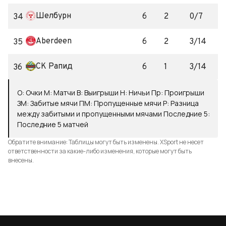
Шелбурн
6
2
0/7
34
Aberdeen
6
2
3/14
35
СК Рапид
6
1
3/14
36
О
:
Очки
М
:
Матчи
В
:
Выигрыши
Н
:
Ничьи
Пр
:
Проигрыши
ЗМ
:
Забитые мячи
ПМ
:
Пропущенные мячи
Р
:
Разница
между забитыми и пропущенными мячами
Последние 5
:
Последние 5 матчей
Обратите внимание: Таблицы могут быть изменены. XSport не несет
ответственности за какие-либо изменения, которые могут быть
внесены.